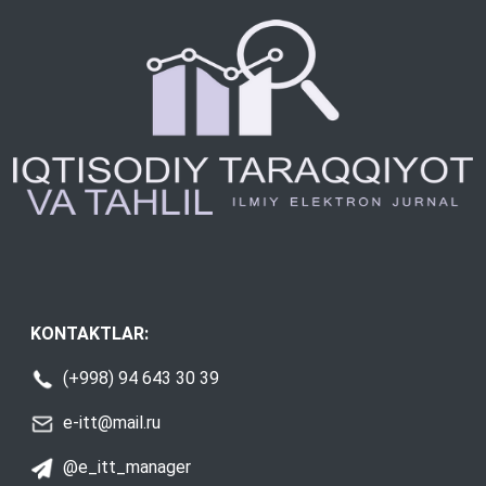
KONTAKTLAR:
(+998) 94 643 30 39
e-itt@mail.ru
@e_itt_manager