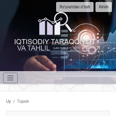
Ro‘yxatdan o‘tish
Kirish
Uy
Topish
Maqolalarni qidirish