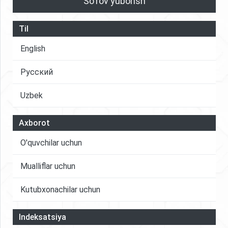
So'rov yuborish
Til
English
Русский
Uzbek
Axborot
O'quvchilar uchun
Mualliflar uchun
Kutubxonachilar uchun
Indeksatsiya