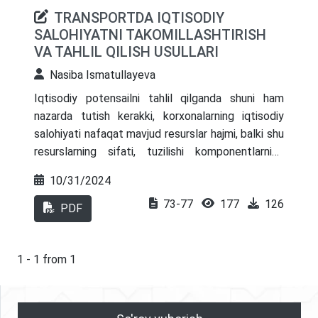
TRANSPORTDA IQTISODIY
SALOHIYATNI TAKOMILLASHTIRISH
VA TAHLIL QILISH USULLARI
Nasiba Ismatullayeva
Iqtisodiy potensailni tahlil qilganda shuni ham
nazarda tutish kerakki, korxonalarning iqtisodiy
salohiyati nafaqat mavjud resurslar hajmi, balki shu
resurslarning sifati, tuzilishi komponentlarning
muvozanati, foydalanishning oqilonaligiiga ham
10/31/2024
bog’liq. Resurslarning sifat tarkibini yaxshilash
73-77
177
126
mavjud salohiyatni oshiradi, ulardan samarali
PDF
foydalanish boshqaruv qarorlarini mustahkamlaydi.
1 - 1 from 1