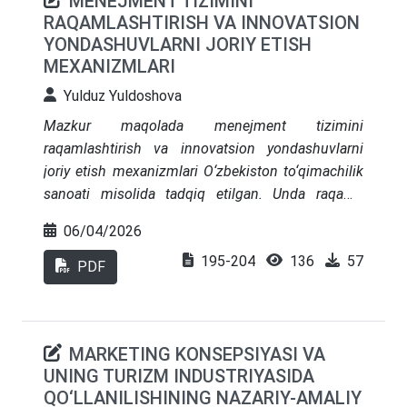
MENEJMENT TIZIMINI
RAQAMLASHTIRISH VA INNOVATSION
va 2025-yil uchun kompozit indeks hisoblandi.
YONDASHUVLARNI JORIY ETISH
Natijada Toshkent shahri, Navoiy va Toshkent
MEXANIZMLARI
viloyatlari yuqori raqamli-strategik salohiyat qayd
etdi. Tadqiqotning ilmiy yangiligi Yin va Liu
Yulduz Yuldoshova
konseptual yondashuvining O‘zbekiston hududiy
Mazkur maqolada menejment tizimini
statistikasi asosida takrorlanuvchan va ochiq
raqamlashtirish va innovatsion yondashuvlarni
vaznlash modeli bilan moslashtirilganidadir.
joriy etish mexanizmlari O‘zbekiston to‘qimachilik
Indeks aqlli shahar holatini emas, uni rivojlantirish
sanoati misolida tadqiq etilgan. Unda raqamli
uchun mavjud raqamli-iqtisodiy tayyorgarlikni
transformatsiyaning nazariy asoslari, korxona
ifodalaydi.
06/04/2026
boshqaruvida raqamli texnologiyalarning
195-204
136
57
ahamiyati yoritilgan. Shuningdek, 2020-2024-
PDF
yillarda to‘qimachilik sanoatining ishlab chiqarish,
eksport, bandlik va korxonalar soni bo‘yicha
statistik ko‘rsatkichlari tahlil qilingan. Tadqiqotda
MARKETING KONSEPSIYASI VA
korxonalarning raqamli yetuklik darajasi baholanib,
UNING TURIZM INDUSTRIYASIDA
menejment tizimini bosqichma-bosqich
QO‘LLANILISHINING NAZARIY-AMALIY
raqamlashtirishga qaratilgan “To‘qimachilik