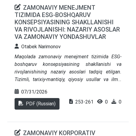
ZAMONAVIY MENEJMENT
TIZIMIDA ESG-BOSHQARUV
KONSEPSIYASINING SHAKLLANISHI
VA RIVOJLANISHI: NAZARIY ASOSLAR
VA ZAMONAVIY YONDASHUVLAR
Otabek Narimonov
Maqolada zamonaviy menejment tizimida ESG-
boshqaruv konsepsiyasining shakllanishi va
rivojlanishining nazariy asoslari tadqiq etilgan.
Tizimli, tarixiy-mantiqiy, qiyosiy usullar va ilmiy
adabiyotlar kontent-tahlili asosida ESGning
07/31/2026
korporativ ijtimoiy mas’uliyat va manfaatdor
253-261
0
0
tomonlar nazariyasidan integratsiyalashgan
PDF (Russian)
strategik boshqaruv tizimigacha bo‘lgan
evolyutsiyasi ko‘rib chiqilgan. Zamonaviy ilmiy
yondashuvlar tizimlashtirilgan, ESG
ZAMONAVIY KORPORATIV
rivojlanishining mualliflik davrlashtirilishi taklif