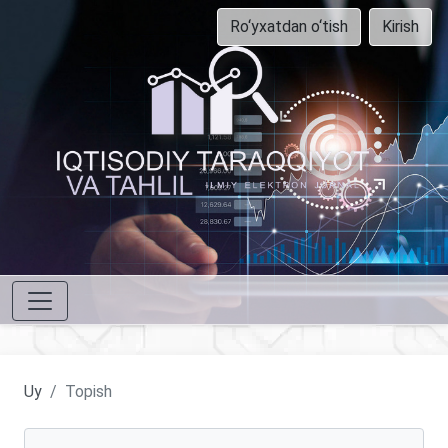
Ro‘yxatdan o‘tish
Kirish
Uy
Topish
Maqolalarni qidirish