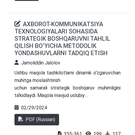
AXBOROT-KOMMUNIKATSIYA
TEXNOLOGIYALARI SOHASIDA
STRATEGIK BOSHQARUVNI TAHLIL
QILISH BO‘YICHA METODOLIK
YONDАSHUVLARNI TADQIQ ETISH
Jamoliddin Jalolov
Ushbu maqola tashkilotlarni dinamik o'zgaruvchan
muhitga moslashtirish
uchun samarali strategik boshqaruv muhimligini
ta'kidlaydi. Maqola mavjud uslubiy
yondashuvlarni tizimlashtirish, ularning
02/29/2024
samaradorligini baholash, xavf va imkoniyatlarni
aniqlash, shuningdek, boshqaruv tizimlarini
PDF (Russian)
rivojlantirish va takomillashtirish yo'nalishlarini
aniqlashga qaratilgan. Nazariy tahlil orqali muallif
355-361
199
137