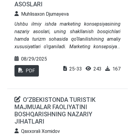
ASOSLARI
sanoati raqamli integratsiya modeli” taklif etilgan.
Muhlisaxon Djumayeva
Ushbu ilmiy ishda marketing konsepsiyasining
nazariy asoslari, uning shakllanish bosqichlari
hamda turizm sohasida qo‘llanilishining amaliy
xususiyatlari o‘rganiladi. Marketing konsepsiyasi
bugungi kunda nafaqat mahsulot yoki xizmatni
08/29/2025
sotishga yo‘naltirilgan strategik yondashuv, balki
25-33
243
167
mijoz ehtiyojlariga chuqur e’tibor qaratishga
PDF
asoslangan boshqaruv falsafasi sifatida
qaralmoqda. Tadqiqotda turizmning o‘ziga xos
xususiyatlari – mavsumiylik, bevosita mijoz bilan
OʻZBEKISTONDA TURISTIK
aloqa, xizmat sifatining muhimligi – kontekstida
MAJMUALAR FAOLIYATINI
marketing vositalarining o‘rni tahlil qilinadi.
BOSHQARISHNING NAZARIY
JIHATLARI
Qaxxorali Xomidov