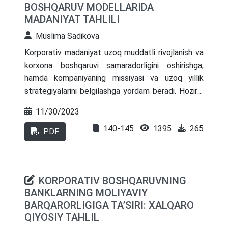
BOSHQARUV MODELLARIDA
etilgan hamda CSR, barqaror rivojlanish va ESG
MADANIYAT TAHLILI
o‘rtasidagi farqlar aniqlangan. «ESG-boshqaruv»
tushunchasiga aniqlik kiritilib, uni menejment
Muslima Sadikova
tizimiga integratsiya qilishning konseptual modeli
Korporativ madaniyat uzoq muddatli rivojlanish va
ishlab chiqilgan.
korxona boshqaruvi samaradorligini oshirishga,
hamda kompaniyaning missiyasi va uzoq yillik
strategiyalarini belgilashga yordam beradi. Hozirgi
kunda jahonda zamonaviy korporativ boshqaruv
11/30/2023
modellari bilan birga korporativ madaniyatning
140-145
1395
265
o’ziga xos xususiyatlari ham alohida soha sifatida
PDF
o’rganilmoqda. Globallashuv jarayonining tobora
tezlashishi, mamlakatlar va kompaniyalar
o’rtasidagi integratsiya ko’lamining kengayishi va
KORPORATIV BOSHQARUVNING
rivojlanishi korporativ madaniyatni kengroq va
BANKLARNING MOLIYAVIY
chuqurroq o’rganishni taqozo etmoqda. Shu
BARQARORLIGIGA TA’SIRI: XALQARO
boisdan boshqaruv sohasi olimlari tomonidan bu
QIYOSIY TAHLIL
yo’nalishga katta e’tibor berilmoqda. Ushbu