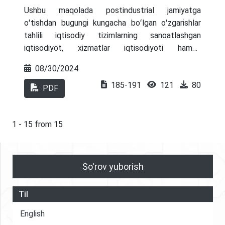
Ushbu maqolada postindustrial jamiyatga
oʻtishdan bugungi kungacha boʻlgan oʻzgarishlar
tahlili iqtisodiy tizimlarning sanoatlashgan
iqtisodiyot, xizmatlar iqtisodiyoti hamda
oʻzgarishlar iqtisodiyotiga oʻtib borayotgani,
08/30/2024
postindustrial jamiyat iqtisodiyotining rivojlanish
185-191
121
80
bosqichlari, N.Leyperning turizm tizimi modeli
PDF
tarkibi va “Turistik majmua” tushunchasiga
konseptual yondashuvlarning mazmuni hamda
faoliyatini boshqarishning nazariy-uslubiy jihatlari
1 - 15 from 15
tahlil qilingan.
So'rov yuborish
Til
English