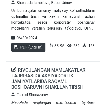
tadqiqot ishida korporativ madaniyatning
Shaxzoda Ismoilova, Bobur Urinov
zamonaviy modellari va ularning ayrim jihatlari
Ushbu natijalar umumiy moliyaviy koʻrsatkichlarni
mamlakat va kompaniya miqyosida tahlil qilingan.
optimallashtirish va xavfni kamaytirish uchun
kontekstga sezgir korporativ boshqaruv
modellarini yaratish zarurligini taʼkidlaydi. Ushbu
tadqiqot bir nechta boshqaruv modellari butun
06/30/2024
dunyo boʻylab banklar barqarorligiga qanday taʼsir
88-95
231
123
qilishini tushunishga hissa qoʻshadi va boshqaruvni
PDF (English)
yaxshilashga intilayotgan siyosatchilar va bank
menejerlariga maʼlumot beradi. Ushbu natijalar
iqtisodiy samaradorlikni optimallashtirish va xavfni
RIVOJLANGAN MAMLAKATLAR
kamaytirish uchun korporativ boshqaruvning oʻziga
TAJRIBASIDA AKSIYADORLIK
xos usullariga ehtiyoj borligini taʼkidlaydi. Ushbu
JAMIYATLARIDA RAQAMLI
tadqiqot boshqaruvning turli modellari moliya
BOSHQARUVNI SHAKLLANTIRISH
institutlarining global barqarorligiga qanday taʼsir
etishi haqidagi ekspert bilimlariga hissa qoʻshadi va
Farxod Shonazarov
boshqaruv tuzilmalarini yaxshilashga intilayotgan
Maqolada rivojlangan mamlakatlar tajribasi
siyosatchilar va bank rahbarlariga maʼlumot beradi.