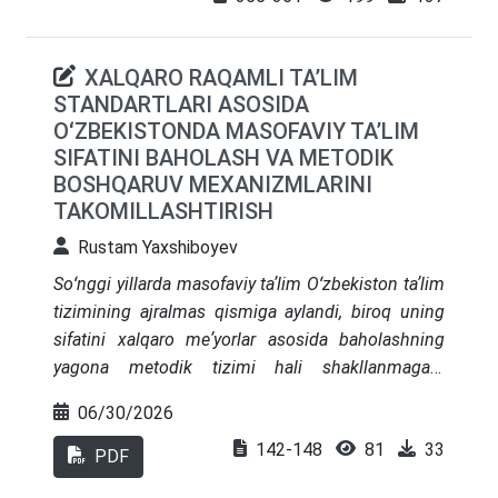
boshqaruv jarayonlari samaradorligi uchun
uslubiy xilma-xillikning ahamiyatini har tomonlama
XALQARO RAQAMLI TAʼLIM
tushunishni maqsad qilgan
STANDARTLARI ASOSIDA
OʻZBEKISTONDA MASOFAVIY TAʼLIM
SIFATINI BAHOLASH VA METODIK
BOSHQARUV MEXANIZMLARINI
TAKOMILLASHTIRISH
Rustam Yaxshiboyev
Soʻnggi yillarda masofaviy taʼlim Oʻzbekiston taʼlim
tizimining ajralmas qismiga aylandi, biroq uning
sifatini xalqaro meʼyorlar asosida baholashning
yagona metodik tizimi hali shakllanmagan.
Maqolada xalqaro raqamli taʼlim standartlari
06/30/2026
(ISO/IEC 40180, ISO 21001, IMS Global/1EdTech,
142-148
81
33
SCORM va xAPI, Quality Matters, OpenupEd
PDF
hamda Yevropa sifat kafolati standartlari — ESG)