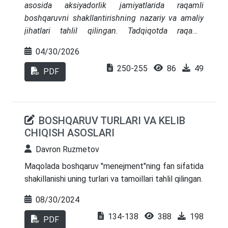
asosida aksiyadorlik jamiyatlarida raqamli
boshqaruvni shakllantirishning nazariy va amaliy
jihatlari tahlil qilingan. Tadqiqotda raqamli
boshqaruv faqat axborot texnologiyalarini joriy
04/30/2026
etish emas, balki qaror qabul qilish sifati,
250-255
86
49
korporativ nazorat, hisobdorlik va institutsional
PDF
barqarorlikni ta’minlovchi kompleks iqtisodiy
boshqaruv modeli ekani asoslanadi. AQSh,
Yevropa Ittifoqi, Yaponiya, Janubiy Koreya va
BOSHQARUV TURLARI VA KELIB
Singapur tajribasi qiyosiy tahlil qilinib, raqamli
CHIQISH ASOSLARI
boshqaruvning universal omillari va bosqichli
transformatsiya qonuniyatlari aniqlangan. Olingan
Davron Ruzmetov
xulosalar O‘zbekiston aksiyadorlik jamiyatlarida
Maqolada boshqaruv "menejment"ning fan sifatida
raqamli boshqaruvni milliy institutsional muhitga
shakillanishi uning turlari va tamoillari tahlil qilingan.
moslashtirish uchun ilmiy-amaliy ahamiyatga ega.
08/30/2024
134-138
388
198
PDF