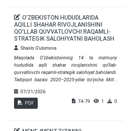
tamoyilini amaliyotga tatbiq etish hamda
foydalanuvchi tajribasi standartlarini ma’muriy
O‘ZBEKISTON HUDUDLARIDA
tartib-taomillar bilan uzviy bog‘lash zarurligi
AQILLI SHAHAR RIVOJLANISHINI
asoslanadi. Hindistonning raqamli jamoat
QO‘LLAB QUVVATLOVCHI RAQAMLI-
infratuzilmasi tajribasi esa qayta foydalaniladigan
STRATEGIK SALOHIYATNI BAHOLASH
yadro komponentlar miqyoslashni tezlashtirishi
Shaxlo G’ulomova
mumkinligini, biroq bu boshqaruv, hisobdorlik va
ishonch mexanizmlariga nisbatan yanada yuqori
Maqolada O‘zbekistonning 14 ta ma’muriy
talablarni yuzaga keltirishini ko‘rsatadi.
hududida aqlli shahar rivojlanishini qo‘llab-
quvvatlovchi raqamli-strategik salohiyat baholandi.
Tadqiqot bazasi 2020–2025-yillar bo‘yicha Milliy
statistika qo‘mitasining rasmiy ma’lumotlaridan
07/31/2026
shakllantirildi. Internet abonentlari, axborot va
74-79
1
0
aloqa xizmatlarining bozor xizmatlaridagi ulushi,
PDF
aholi jon boshiga yalpi hududiy mahsulot hamda
aholi jon boshiga bozor xizmatlari ko‘rsatkichlari
maksimum usulida normallashtirildi. Indikator
vaznlari Shannon entropiyasi yordamida aniqlandi