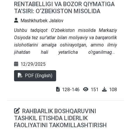
RENTABELLIGI VA BOZOR QIYMATIGA
metodologiyasini qoʻllash masalalari muhokama
TA’SIRI: O‘ZBEKISTON MISOLIDA
etilib ushbu uslubiyotning KPI (Key Performance
Indicator – asosiy ishlash koʻrsatkichi) tizimi
Mashkhurbek Jalalov
oʻrganilgan, uning afzalliklari va kamchiliklari
Ushbu tadqiqot O‘zbekiston misolida Markaziy
taqdim etilgan. Tadqiqot soʻngida ushbu tadqiqot
Osiyoda tez sur’atlar bilan moliyaviy va barqarorlik
natijalariga asoslangan holda muallif takliflari
islohotlarini amalga oshirayotgan, ammo ilmiy
shakllantirilgan.
jihatdan hali yetarlicha o‘rganilmagan
rivojlanayotgan iqtisodiyot sifatida atrof-muhit,
12/29/2025
ijtimoiy va korporativ boshqaruv
(ESG)
ma’lumotlarini oshkor etishning bank rentabelligi
PDF (English)
hamda bozor qiymatiga ta’sirini o‘rganadi. 2015–
2024 yillar oralig‘ida faoliyat yuritgan 22 ta tijorat
128-146
151
108
bankining panel ma’lumotlari asosida yillik va
barqarorlik hisobotlarining tizimli kontent tahlili
RAHBARLIK BOSHQARUVINI
orqali maxsus tuzilgan ESG oshkor etish indeksi
TASHKIL ETISHDA LIDERLIK
shakllantirildi. Moliyaviy ko‘rsatkichlar O‘zbekiston
FAOLIYATINI TAKOMILLASHTIRISH
Markaziy bankining ochiq ma’lumotlaridan olindi.