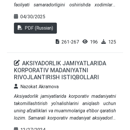
faoliyati samaradorligini oshirishda xodimlarni
o‘qitish va rivojlantirish asosiy omil sifatida ko‘rib
04/30/2025
chiqiladi. Vazirlik darajasidagi vazifalarning
noadolatli taqsimlanishi, samaradorlikni
PDF (Russian)
baholashdagi yetarli shaffoflikning mavjud
emasligi va yangi xodimlarni adaptatsiya qilish
261-267
196
125
tizimining zaifligi kabi tashkiliy muammolar tahlil
qilingan. Ilmiy metodologik yondashuvlar taqdim
AKSIYADORLIK JAMIYATLARIDA
etilgan, raqamli instrumentlar va jarayonli
KORPORATIV MADANIYATNI
boshqaruv elementlarini joriy etish zarurligi
RIVOJLANTIRISH ISTIQBOLLARI
asoslab berilgan. Tadqiqot natijalariga ko‘ra,
kadrlar salohiyatini rivojlantirish Bojxona markazi
Nazokat Akramova
samaradorligini oshirish va intellektual bojxona
Aksiyadorlik jamiyatlarida korporativ madaniyatni
maʼmuriyatchilik modeliga o‘tishda tizimli omil
takomillashtirish yo‘nalishlarini aniqlash uchun
hisoblanadi.
uning afzalliklari va muammolariga e’tibor qaratish
lozim. Samarali korporativ madaniyat aksiyadorlik
jamiyatlari faoliyati va uzoq muddatli istiqbollariga
12/27/2024