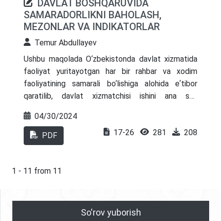
DAVLAT BOSHQARUVIDA
zaruriy ko‘rsatkichlar va faoliyatning iqtisodiy xavf
SAMARADORLIKNI BAHOLASH,
darajasini baholash ilmiy tahlil etilgan.
MEZONLAR VA INDIKATORLAR
Temur Abdullayev
Ushbu maqolada O‘zbekistonda davlat xizmatida
faoliyat yuritayotgan har bir rahbar va xodim
faoliyatining samarali bo‘lishiga alohida eʼtibor
qaratilib, davlat xizmatchisi ishini ana shu
tamoyillar asosida tashkil etishi zarurligi yoritilgan.
04/30/2024
17-26
281
208
PDF
1 - 11 from 11
So'rov yuborish