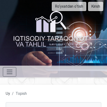
Ro‘yxatdan o‘tish
Kirish
Uy
Topish
Maqolalarni qidirish