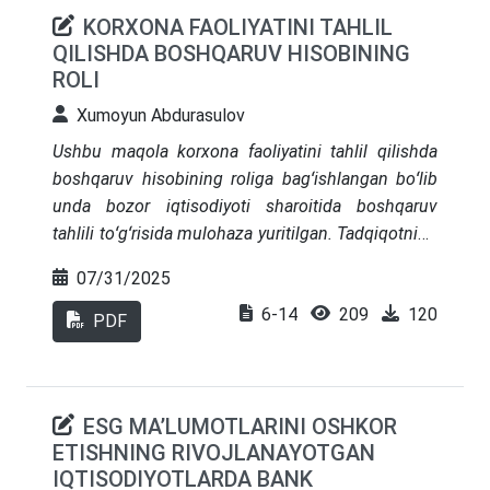
KORXONA FAOLIYATINI TAHLIL
QILISHDA BOSHQARUV HISOBINING
ROLI
Xumoyun Abdurasulov
Ushbu maqola korxona faoliyatini tahlil qilishda
boshqaruv hisobining roliga bagʻishlangan boʻlib
unda bozor iqtisodiyoti sharoitida boshqaruv
tahlili toʻgʻrisida mulohaza yuritilgan. Tadqiqotning
maqsadi ilgari boʻlinmas boʻlib hisoblangan
07/31/2025
iqtisodiy tahlilning, zamonaviy koʻrinishlaridan biri
6-14
209
120
hisoblangan boshqaruv hisobi va boshqaruv
PDF
tahlilining korxona faoliyatini rivojlanishidagi
oʻrnini asoslashdan iborat. Shuningdek
maqolaning muhokama va natijalar qismida
ESG MA’LUMOTLARINI OSHKOR
mahalliy korxonalarimizda boshqaruv tahlili
ETISHNING RIVOJLANAYOTGAN
uslublaridan biri BSS (Balanced Scorecard
IQTISODIYOTLARDA BANK
Systems – balanslik koʻrsatkichlar tizimlari)