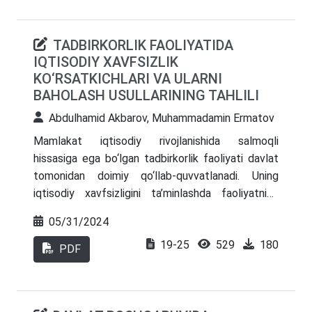
TADBIRKORLIK FAOLIYATIDA
IQTISODIY XAVFSIZLIK
KO‘RSATKICHLARI VA ULARNI
BAHOLASH USULLARINING TAHLILI
Abdulhamid Akbarov, Muhammadamin Ermatov
Mamlakat iqtisodiy rivojlanishida salmoqli
hissasiga ega bo‘lgan tadbirkorlik faoliyati davlat
tomonidan doimiy qo‘llab-quvvatlanadi. Uning
iqtisodiy xavfsizligini ta’minlashda faoliyatning
iqtisodiy holatini tahlil etish, o‘ziga xos bo‘lgan
05/31/2024
iqtisodiy xavfsizlik ko‘rsatkichlarini belgilash va
19-25
529
180
buning yordamida tadbirkorlik faoliyatining
PDF
iqtisodiy xavfsizligini baholash muhim ahamiyat
kasb etadi. Ushbu maqolada tadbirkorlik
faoliyatining iqtisodiy xavfsizligini ta’minlashda