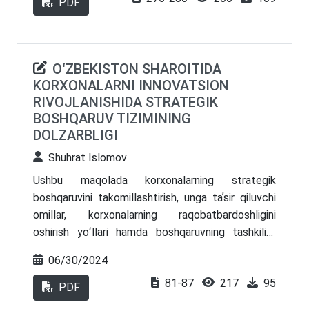
PDF
qadriyatlarga rioya qilinmasligi kabi jihatlar tahlil
qilingan. Yechimlar sifatida esa korporativ
madaniyatni shakllantirishda strategik
yondashuvlar, muntazam ta’lim va tarbiya
OʻZBEKISTON SHAROITIDA
dasturlari, ochiq muloqot va ishonch muhitini
KORXONALARNI INNOVATSION
yaratish, shuningdek, etika kodekslarini ishlab
RIVOJLANISHIDA STRATEGIK
chiqish va joriy etish taklif qilingan. Tadqiqot
BOSHQARUV TIZIMINING
aksiyadorlik jamiyatlari uchun korporativ
DOLZARBLIGI
madaniyatni yaxshilash va samarali boshqarish
Shuhrat Islomov
bo‘yicha amaliy tavsiyalarni beradi.
Ushbu maqolada korxonalarning strategik
boshqaruvini takomillashtirish, unga taʼsir qiluvchi
omillar, korxonalarning raqobatbardoshligini
oshirish yoʻllari hamda boshqaruvning tashkiliy-
iqtisodiy mexanizmlarini takomillashtirish
06/30/2024
masalalari yoritib berilgan
81-87
217
95
PDF