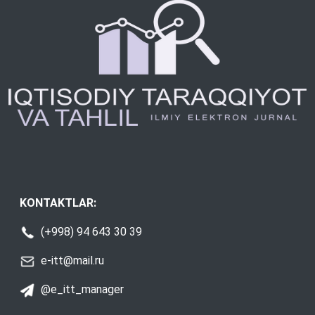
KONTAKTLAR:
(+998) 94 643 30 39
e-itt@mail.ru
@e_itt_manager