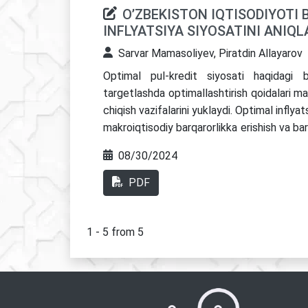
O’ZBEKISTON IQTISODIYOTI
INFLYATSIYA SIYOSATINI ANIQ
Sarvar Mamasoliyev, Piratdin Allayarov
Optimal pul-kredit siyosati haqidagi b
targetlashda optimallashtirish qoidalari mar
chiqish vazifalarini yuklaydi. Optimal infly
makroiqtisodiy barqarorlikka erishish va barq
kredit siyosatini monitar siyosat yuritish 
08/30/2024
tutilgan optimal inflyatsiya maqsad
foydalanamiz. r*(qayta moliyalashtirish s
PDF
bog'liqlik pastga qarab egilgan. Optimal i
umuman kichikroq bo'lsa-da, hozirda empirik
ga yaqin ekanligi aniqlandi. Ushbu burchak p
1 - 5 from 5
Narxlar darajasini belgilash kabi ularning
maqsadi sezilarli darajada past va r * ga nis