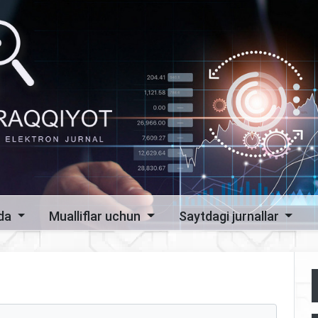
zda
Mualliflar uchun
Saytdagi jurnallar