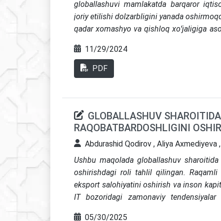
globallashuvi mamlakatda barqaror iqtiso
joriy etilishi dolzarbligini yanada oshirmoq
qadar xomashyo va qishloq xoʻjaligiga aso
resurs tejamkor va ilmsigʻimli boʻlgan tay
11/29/2024
koʻrsatadigan innovatsion xoʻjalik yuriti
faoliyatini innovatsion tizim ta'siridagi
PDF
anglash, ularni iqtisodiyotning turli tar
ta'minlashni taqozo etadi. Oʻz oʻrnida maz
innovatsion faollikka qaratilgan moliya
GLOBALLASHUV SHAROITIDA 
yoʻnaltirilgan qator vazifalar ijrosini ta'minl
RAQOBATBARDOSHLIGINI OSHIRI
Abdurashid Qodirov , Aliya Axmediyeva 
Ushbu maqolada globallashuv sharoitida IT
oshirishdagi roli tahlil qilingan. Raqamli
eksport salohiyatini oshirish va inson kapit
IT bozoridagi zamonaviy tendensiyalar t
infratuzilmani rivojlantirish, xususan, Tosh
05/30/2025