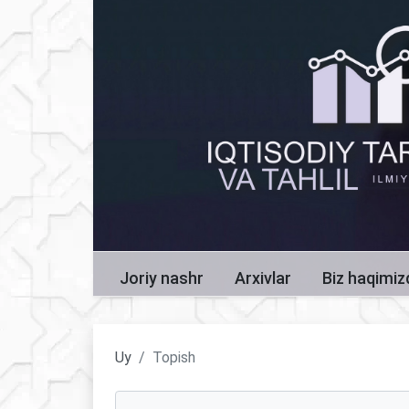
Joriy nashr
Arxivlar
Biz haqimi
Uy
Topish
Maqolalarni qidirish