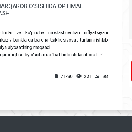
 BARQAROR O’SISHIDA OPTIMAL
LASH
ilimlar va ko'pincha moslashuvchan inflyatsiyani
kaziy banklarga barcha tsiklik siyosat turlarini ishlab
atsiya siyosatining maqsadi
aror iqtisodiy o'sishni rag'batlantirishdan iborat. Pul-
qoidasiga bog'liq holda miqdorini aniqlash va nazarda
ini aniqlash uchun ekonometrik DSGE modelidan
71-80
231
98
tavkasi) va optimal inflyatsiya maqsadi o'rtasidagi
nflyatsiya darajasining o'sishi r* ning pasayishidan
 ahamiyatga ega bo'lgan joylarda bog’liqlik qiyaligi -1
arametri noaniqligini ta'minlash uchun yetarlidir.
 rangbarangligi strategiyalarida optimal inflyatsiya
batan kam tasirchanligi aniqlandi.