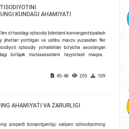
QTISODIYOTINI
UNGI KUNDAGI AHAMIYATI
lim o’rtasidagi iqtisodiy bilimlarni konvergentsiyalash
 jihatlari yoritilgan va ushbu mavzu yuzasidan fikr
tisodiyoti iqtisodiy yo'nalishlari bo'yicha asoslangan
dagi bo'lajak mutaxassislarni tayyorlash maqsadi
niq nazariy ma’lumotlar berilgan.
45-48
205
109
ING AHAMIYATI VA ZARURLIGI
ng qisqarib borayotganligi, xalqaro iqtisodiyotning