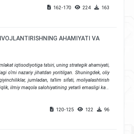
izmatlar tuzilishi, eksport hajmi va bandlik bo‘yicha
162-170
224
163
 qo‘llab-quvvatlashi, ta’limga investitsiyalar va IT-
’kidla
ngan
. Yakuniy qismida IT-sektorni “bilimlar
 raqamli maydonga integratsiyalash uchun strategik
“Rossiya va O‘zbekiston o‘rtasida xizmatlar savdosini
RIVOJLАNTIRISHNING АHАMIYATI VА
rini o‘rganish, shuningdek, uning hajmini oshirish va
ha tavsiyalar ishlab chiqish” nomli ilmiy tadqiqot
akat iqtisodiyotiga ta’siri, uning strategik ahamiyati,
agi o‘rni nazariy jihatdan yoritilgan. Shuningdek, oliy
yinchiliklar, jumladan, ta’lim sifati, moliyalashtirish
qlik, ilmiy maqola salohiyatining yetarli emasligi kabi
monidan oliy ta’lim tizimini takomillashtirish bo‘yicha
120-125
122
96