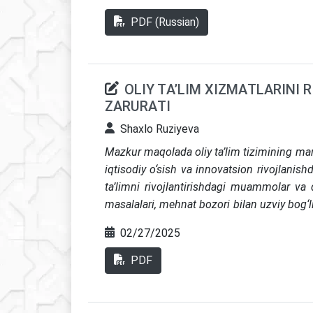
kommunikatsiya texnologiyalari sohasidagi x
statistik ma’lumotlar keltirilgan.
D
avlat
PDF (Russian)
mutaxassislarni tayyorlash muhimligi ta
iqtisodiyoti”ni shakllantirish va global
yo‘nalishlar tavsiya etilgan. Ushbu maqola 
OLIY TА’LIM XIZMАTLАRINI 
liberallashtirish istiqbollari va muammola
ZАRURАTI
bu maqsadga erishish mexanizmlari bo‘yic
doirasida bajarilgan.
Shaxlo Ruziyeva
Mazkur maqolada oliy ta’lim tizimining maml
iqtisodiy o‘sish va innovatsion rivojlanishd
ta’limni rivojlantirishdagi muammolar va qi
masalalari, mehnat bozori bilan uzviy bog‘li
omillar tahlil qilingan. Maqolada muallif to
02/27/2025
tavsiyalar berilgan.
PDF