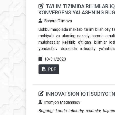
TA’LIM TIZIMIDA BILIMLAR I
KONVERGENSIYALASHNING BUG
Bahora Olimova
Ushbu maqolada maktab ta’limi bilan oliy ta’
mohiyati va ularning nazariy hamda amaliy
mulohazalar kelitirib o’tilgan, bilimlar iq
yondashuv doirasida iqtisodiy yo'nalish
kompetentsiyalarni shakllantirish bo’yicha a
10/31/2023
PDF
INNOVATSION IQTISODIYOTN
In'omjon Madaminov
Bugungi kunda iqtisodiy resurslar hajmini