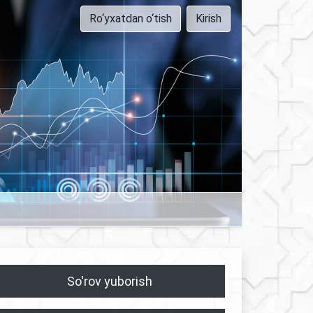
Ro‘yxatdan o‘tish
Kirish
So'rov yuborish