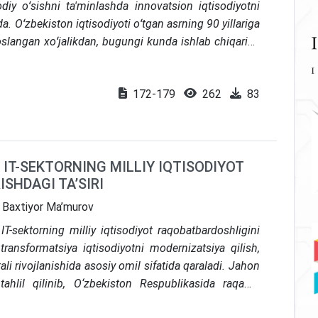
diy oʻsishni ta'minlashda innovatsion iqtisodiyotni
da. Oʻzbekiston iqtisodiyoti oʻtgan asrning 90 yillariga
slangan xoʻjalikdan, bugungi kunda ishlab chiqarish
yor iste'mol mollari ishlab chiqaradigan va xizmatlar
sh tizimiga bosqichma-bosqich oʻtmoqda. Xoʻjaliklar
172-179
262
83
 samaradorligi innovatsiyalarning ahamiyatli chuqur
moq va sohalari doirasida tegishli kombinatsiyasini
kur kombinatsion tizim ta'siriga ega boʻlgan jarayon
viy-iqtisodiy munosabatni toʻgʻri tashkil etishga
IT-SEKTORNING MILLIY IQTISODIYOT
ash zaruriyatini yuzaga keltiradi.
SHDAGI TA’SIRI
, Baxtiyor Ma’murov
-sektorning milliy iqtisodiyot raqobatbardoshligini
 transformatsiya iqtisodiyotni modernizatsiya qilish,
ali rivojlanishida asosiy omil sifatida qaraladi. Jahon
ahlil qilinib, O‘zbekiston Respublikasida raqamli
kentdagi IT-Park faoliyati misolida yoritilgan. Axborot-