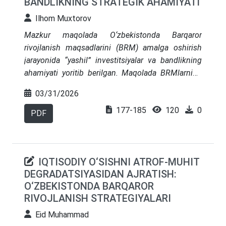
BANDLIKNING STRATEGIK AHAMIYATI
hamkorlikni rivojlantirish bo‘yicha takliflar ishlab
chiqildi.
Ilhom Muxtorov
Mazkur maqolada O‘zbekistonda Barqaror
rivojlanish maqsadlarini (BRM) amalga oshirish
jarayonida “yashil” investitsiyalar va bandlikning
ahamiyati yoritib berilgan. Maqolada BRMlarning
milliy rivojlanish siyosatiga integratsiya qilinishi,
03/31/2026
“yashil” budjetlashtirish amaliyoti hamda
177-185
120
0
“O‘zbekiston-2030” strategiyasi doirasida
PDF
belgilangan ustuvor yo‘nalishlar asosida “yashil”
iqtisodiyotga o‘tishning institutsional va moliyaviy
mexanizmlari yoritib berilgan. Jumladan, qayta
IQTISODIY O‘SISHNI ATROF-MUHIT
tiklanuvchi energetika sohasiga yo‘naltirilgan
DEGRADATSIYASIDAN AJRATISH:
investitsiyalarning o‘zgarish dinamikasi, davlat
O‘ZBEKISTONDA BARQAROR
budjeti xarajatlarining BRM bo‘yicha markirovkasi
RIVOJLANISH STRATEGIYALARI
hamda “yashil” moliyalashtirish instrumentlari
tahlili orqali “yashil” investitsiyalarning BRM 7, 8,
Eid Muhammad
9, 11, 12 va 13-maqsadlariga erishishdagi roli