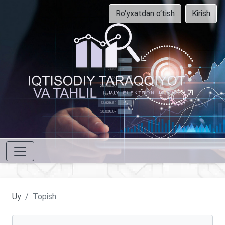
Ro‘yxatdan o‘tish
Kirish
Uy
Topish
Maqolalarni qidirish