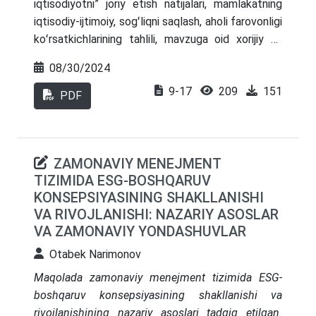
iqtisodiyotni” joriy etish natijalari, mamlakatning
tendensiyalariga aylandi. O‘zbekiston uchun
iqtisodiy-ijtimoiy, sogʻliqni saqlash, aholi farovonligi
taqdim etilgan tavsiyalar milliy innovatsion
koʻrsatkichlarining tahlili, mavzuga oid xorijiy va
ekotizimni rivojlantirish yo‘llarini belgilaydi.
mahalliy adabiyotlarning sharhi, “Yashil
08/30/2024
iqtisodiyot”ni rivojlantirish istiqbollari va
9-17
209
151
imkoniyatlari, qayta tiklanmaydigan va qayta
PDF
tiklanuvchi energiya manbalardan foydalanish
samaradorligini oshirish masalalari oʻrganilgan
ZAMONAVIY MENEJMENT
TIZIMIDA ESG-BOSHQARUV
KONSEPSIYASINING SHAKLLANISHI
VA RIVOJLANISHI: NAZARIY ASOSLAR
VA ZAMONAVIY YONDASHUVLAR
Otabek Narimonov
Maqolada zamonaviy menejment tizimida ESG-
boshqaruv konsepsiyasining shakllanishi va
rivojlanishining nazariy asoslari tadqiq etilgan.