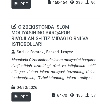
160-164
239
96
qulay xizmatlarni taqdim etish bo‘yicha yangi
PDF
texnologiyalarni ko‘rib chiqadi. Maqolada ushbu
innovatsion yondashuvlarning ahamiyati, ularning
uy-joy kommunal sohasiga qo‘shayotgan hissasi
O‘ZBEKISTONDA ISLOM
va kelajakda ushbu loyihalarning rivojlanish
MOLIYASINING BARQAROR
istiqbollari muhokama qilinadi. Innovatsion
RIVOJLANISH TIZIMIDAGI O‘RNI VA
loyihalar nafaqat iqtisodiy jihatdan samarali, balki
ISTIQBOLLARI
ekologik barqarorlikni ta’minlashda ham muhim
rol o‘ynaydi. Maqola, shuningdek, moliyaviy qo‘llab-
Sa’dulla Baratov , Behzod Jurayev
quvvatlash mexanizmlari, davlat-xususiy
Maqolada O‘zbekistonda islom moliyasini barqaror
sherikchilik va barqaror rivojlanish masalalariga
rivojlantirish tizimidagi o‘rni va istiqbollari tahlil
alohida e'tibor qaratadi.
qilingan. Jahon islom moliyasi bozorining o‘sish
tendensiyalari, O‘zbekistonning islom moliyasini
joriy etish sohasidagi qonunchilik islohotlari,
04/30/2026
shuningdek, islom moliyaviy vositalari mudoraba,
64-70
185
57
musharaka, murabaha va sukukning milliy
PDF
iqtisodiyotga tadbiq etilishi masalalari o‘rganilgan.