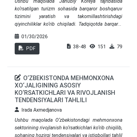
Ushbu maqolada Janubiy Koreya tajribasida
ko‘rsatilgan turizm sohasida barqaror boshqaruv
tizimini yaratish va takomillashtirishdagi
qiyinchiliklar ko‘rib chiqiladi. Tadqiqotda barqaror
rivojlanish g‘oyalarini turizm siyosati, davlat-
01/30/2026
xususiy sheriklik, raqamli boshqaruv strategiyalari
38-48
151
79
va ekologik javobgarlikni oshirishga mo‘ljallangan
PDF
usullarga kiritish tizimli ravishda o‘rganiladi.
Janubiy Koreyada yangi texnologiyalar, “aqlli
turizm” tushunchasi va turizmni boshqarishda
O‘ZBEKISTONDA MEHMONXONA
mahalliy jamoalarning manfaatlarini hisobga
XO‘JALIGINING ASOSIY
oladigan tizimli boshqaruv yondashuvi ishlab
KO‘RSATKICHLARI VA RIVOJLANISH
chiqilganligi ta’kidlanadi. Tadqiqot natijalari
TENDENSIYALARI TAHLILI
O‘zbekiston turizm sohasida barqaror boshqaruv
tizimini joriy etishda xalqaro eng yaxshi
Irada Axmedjanova
amaliyotlarni qo‘llash imkoniyatlarini ochib beradi.
Ushbu maqolada O‘zbekistondagi mehmonxona
sektorining rivojlanish ko‘rsatkichlari ko‘rib chiqilib,
sohaning hozirgi tendensiyalari va istiqbollari tahlil