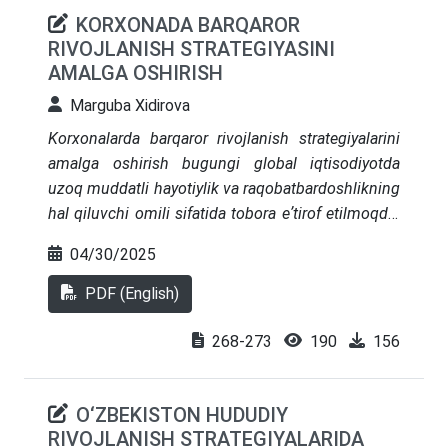
KORXONADA BARQAROR
RIVOJLANISH STRATEGIYASINI
AMALGA OSHIRISH
Marguba Xidirova
Korxonalarda barqaror rivojlanish strategiyalarini
amalga oshirish bugungi global iqtisodiyotda
uzoq muddatli hayotiylik va raqobatbardoshlikning
hal qiluvchi omili sifatida tobora eʼtirof etilmoqda.
Ushbu tadqiqot ekologik, ijtimoiy va iqtisodiy
04/30/2025
oʻlchovlarning korporativ strategiyalarga
integratsiyalashuvini oʻrganadi va korxonalar
PDF (English)
ijtimoiy tenglik va iqtisodiy samaradorlikni
maksimal darajada oshirish bilan birga ekologik
268-273
190
156
ta’sirlarni minimallashtiradigan amaliyotlarni qabul
qilish zarurligini taʼkidlaydi. Turli sohalardagi
O‘ZBEKISTON HUDUDIY
amaliy tadqiqotlarni tahlil qilish orqali tadqiqot
RIVOJLANISH STRATEGIYALARIDA
barqarorlikka oʻtishni osonlashtiradigan ilgʻor