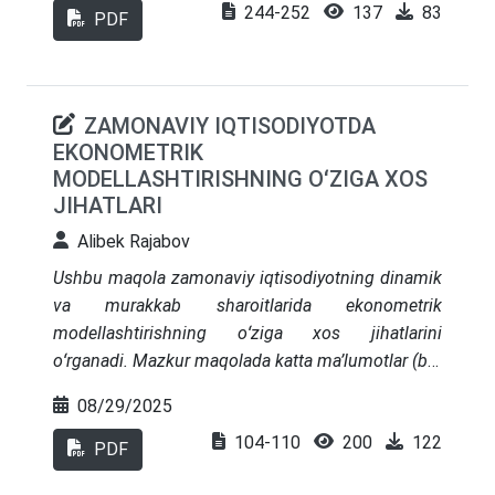
244-252
137
83
chiqindilarni resursga aylantirish orqali ekologik
PDF
barqarorlikni ta’minlashni nazarda tutadi.
Tadqiqotda konsepsiyaning an’anaviy “beshikdan
qabrgacha” yondashuvidan farqli jihatlari, ekologik,
ZAMONAVIY IQTISODIYOTDA
iqtisodiy va ijtimoiy ustunliklari tahlil qilinadi.
EKONOMETRIK
Shuningdek, ushbu yondashuvning sirkulyar
MODELLASHTIRISHNING OʻZIGA XOS
iqtisodiyot rivojidagi o‘rni va barqaror rivojlanish
JIHATLARI
maqsadlariga qo‘shadigan hissasi asoslab beriladi.
Alibek Rajabov
Ushbu maqola zamonaviy iqtisodiyotning dinamik
va murakkab sharoitlarida ekonometrik
modellashtirishning oʻziga xos jihatlarini
oʻrganadi. Mazkur maqolada katta ma’lumotlar (big
data), mashinaviy oʻrganish (machine learning) va
08/29/2025
sun’iy intellekt integratsiyasi kabi zamonaviy
104-110
200
122
tendensiyalar ta’kidlangan boʻlib, ular inflyatsiya,
PDF
ishsizlik, iqlim oʻzgarishi va pandemiya ta’sirini