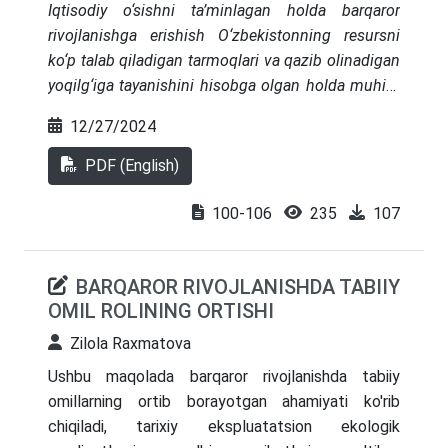
Iqtisodiy o‘sishni ta’minlagan holda barqaror
asoslab berilgan. Tahlil natijalari bo‘yicha tegishli
rivojlanishga erishish O‘zbekistonning resursni
xulosalar shakllantirilib, ilmiy taklif va amaliy
ko‘p talab qiladigan tarmoqlari va qazib olinadigan
tavsiyalar ishlab chiqilgan.
yoqilg‘iga tayanishini hisobga olgan holda muhim
vazifa hisoblanadi. Ushbu maqola qayta
12/27/2024
tiklanadigan energiyaga o‘tish, energiya
samaradorligini oshirish, yashil texnologiya va
PDF (English)
innovatsiyalarni rag‘batlantirish va mustahkam
ekologik siyosatni amalga oshirish kabi asosiy
100-106
235
107
chora-tadbirlarga e’tibor qaratib, iqtisodiy o‘sishni
atrof-muhitga zarar yetkazishdan ajratish
BARQAROR RIVOJLANISHDA TABIIY
strategiyalarini o‘rganadi. Tadqiqot barqaror
OMIL ROLINING ORTISHI
qishloq xo‘jaligi amaliyoti va xalqaro
hamkorlikning ushbu o‘tishni osonlashtirishda
Zilola Raxmatova
muhimligini ta’kidlaydi. O‘zbekistonning quyosh,
Ushbu maqolada barqaror rivojlanishda tabiiy
shamol va gidroenergetika salohiyati sanoat va
omillarning ortib borayotgan ahamiyati ko'rib
qishloq xo‘jaligi tarmoqlarini modernizatsiya qilish
chiqiladi, tarixiy ekspluatatsion ekologik
bilan birgalikda atrof-muhitga ta’sirni yumshatish