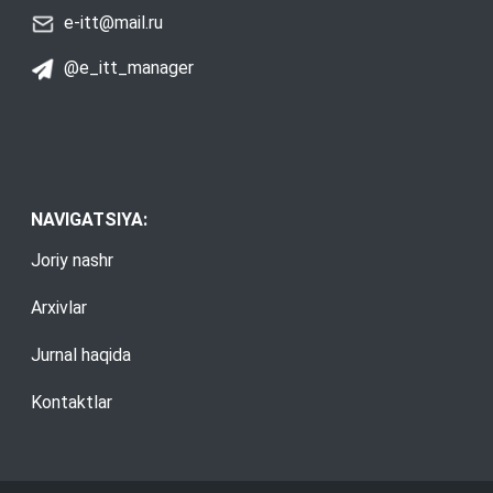
e-itt@mail.ru
@e_itt_manager
NAVIGATSIYA:
Joriy nashr
Arxivlar
Jurnal haqida
Kontaktlar