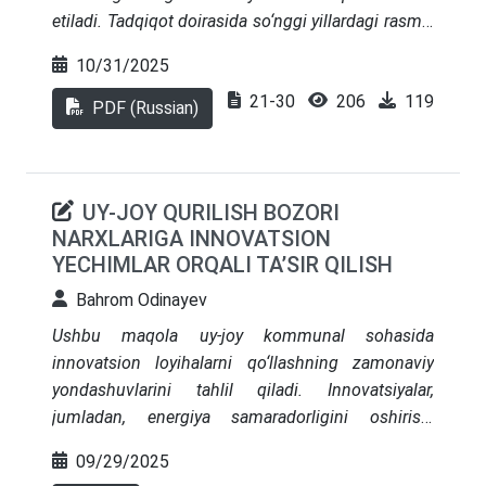
etiladi. Tadqiqot doirasida so‘nggi yillardagi rasmiy
statistik ma’lumotlar, joylashtirish vositalari
10/31/2025
mehmonlarini hisobga olishning
21-30
206
119
avtomatlashtirilgan maxsus tizimi ma’lumotlari
PDF (Russian)
to‘plandi va o‘rganildi. Shuningdek, mehmonxona
xizmatlari bozorining rivojlanish dinamikasiga
ta’sir etuvchi omillarni aniqlash maqsadida
UY-JOY QURILISH BOZORI
mehmonxona sohasi vakillari orasida so‘rovnoma
NARXLARIGA INNOVATSION
o‘tkazildi. Olingan natijalar turizm sanoatining
YECHIMLAR ORQALI TA’SIR QILISH
milliy strategiyasi doirasida sohani yanada
takomillashtirish va rivojlantirishning asosiy
Bahrom Odinayev
yo‘nalishlarini belgilash imkonini beradi.
Ushbu maqola uy-joy kommunal sohasida
innovatsion loyihalarni qo‘llashning zamonaviy
yondashuvlarini tahlil qiladi. Innovatsiyalar,
jumladan, energiya samaradorligini oshirish,
ekologik toza qurilish materiallarini qo‘llash, suv va
09/29/2025
chiqindilarni boshqarish, shuningdek, aholi uchun