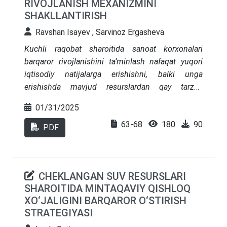
RIVOJLANISH MEXANIZMINI
SHAKLLANTIRISH
Ravshan Isayev , Sarvinoz Ergasheva
Kuchli raqobat sharoitida
sanoat korxonalari
barqaror rivojlanishini ta’minlash nafaqat yuqori
iqtisodiy natijalarga erishishni, balki unga
erishishda mavjud resurslardan qay tarzda
foydalanish orqali ekologik muammolarni
01/31/2025
yechishni ham qamrab olishi lozim. Shu boisdan,
63-68
180
90
ushbu maqolada moslanuvchan boshqaruv tizimi
PDF
asosida tо‘qimachilik korxonalari barqaror
rivojlanishini ta’minlash mexanizmlarini
takomillashtirish masalasi о‘rganilgan.
CHEKLANGAN SUV RESURSLARI
SHAROITIDA MINTAQAVIY QISHLOQ
XO‘JALIGINI BARQAROR O‘STIRISH
STRATEGIYASI