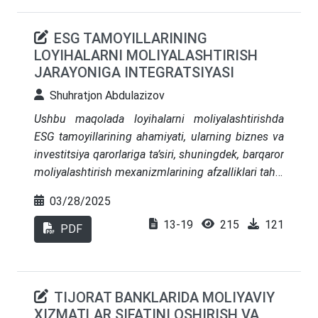
Tadqiqot natijalari asosida islom moliyasini milliy
moliya tizimiga integratsiya qilish bo‘yicha ilmiy
ESG TAMOYILLARINING
xulosa va amaliy tavsiyalar ishlab chiqilgan.
LOYIHALARNI MOLIYALASHTIRISH
JARAYONIGA INTEGRATSIYASI
Shuhratjon Abdulazizov
Ushbu maqolada loyihalarni moliyalashtirishda
ESG tamoyillarining ahamiyati, ularning biznes va
investitsiya qarorlariga ta’siri, shuningdek, barqaror
moliyalashtirish mexanizmlarining afzalliklari tahlil
qilinadi. ESG tamoyillarini samarali joriy etish
03/28/2025
orqali reyting agentliklarining ahamiyati hamda
13-19
215
121
ular tomonidan taqdim etiladigan reytinglar
PDF
to‘g‘risida ma’lumotlar berilgan.
TIJORAT BANKLARIDA MOLIYAVIY
XIZMATLAR SIFATINI OSHIRISH VA