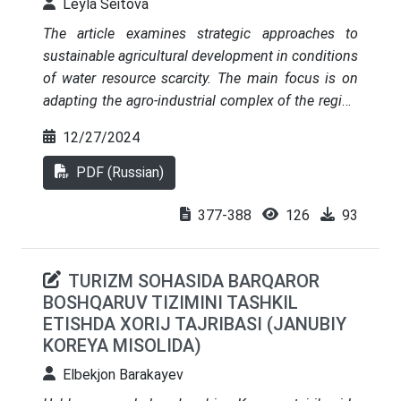
Leyla Seitova
The article examines strategic approaches to
sustainable agricultural development in conditions
of water resource scarcity. The main focus is on
adapting the agro-industrial complex of the region
through the implementation of innovative
12/27/2024
technologies, optimization of water resource use,
and the development of institutional support. An
PDF (Russian)
analysis of the current state of agricultural
production has been conducted, development
377-388
126
93
scenarios have been proposed, and
recommendations for ensuring sustainable growth
TURIZM SOHASIDA BARQAROR
have been provided. The presented results can be
BOSHQARUV TIZIMINI TASHKIL
used to develop regional strategies and practical
ETISHDA XORIJ TAJRIBASI (JANUBIY
solutions in the agro-industrial sector
KOREYA MISOLIDA)
Elbekjon Barakayev