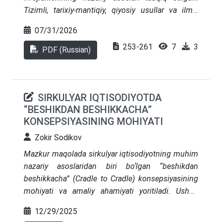
Tizimli, tarixiy-mantiqiy, qiyosiy usullar va ilmiy
adabiyotlar kontent-tahlili asosida ESGning
07/31/2026
korporativ ijtimoiy mas’uliyat va manfaatdor
253-261
7
3
tomonlar nazariyasidan integratsiyalashgan
PDF (Russian)
strategik boshqaruv tizimigacha bo‘lgan
evolyutsiyasi ko‘rib chiqilgan. Zamonaviy ilmiy
yondashuvlar tizimlashtirilgan, ESG
SIRKULYAR IQTISODIYOTDA
rivojlanishining mualliflik davrlashtirilishi taklif
“BESHIKDAN BESHIKKACHA”
etilgan hamda CSR, barqaror rivojlanish va ESG
KONSEPSIYASINING MOHIYATI
o‘rtasidagi farqlar aniqlangan. «ESG-boshqaruv»
tushunchasiga aniqlik kiritilib, uni menejment
Zokir Sodikov
tizimiga integratsiya qilishning konseptual modeli
Mazkur maqolada sirkulyar iqtisodiyotning muhim
ishlab chiqilgan.
nazariy asoslaridan biri bo‘lgan “beshikdan
beshikkacha” (Cradle to Cradle) konsepsiyasining
mohiyati va amaliy ahamiyati yoritiladi. Ushbu
konsepsiya mahsulot va resurslarning hayotiy
12/29/2025
siklini yopiq tizimda tashkil etishni, ya’ni