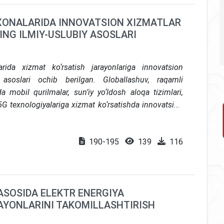
ONALARIDA INNOVATSION XIZMATLAR
NG ILMIY-USLUBIY ASOSLARI
ida xizmat ko‘rsatish jarayonlariga innovatsion
y asoslari ochib berilgan. Globallashuv, raqamli
a mobil qurilmalar, sun’iy yo‘ldosh aloqa tizimlari,
5G texnologiyalariga xizmat ko‘rsatishda innovatsion
hi, xizmat sifati, moslashuvchanlik va energiya
huningdek, O‘zbekistonda raqamli infratuzilmaning
190-195
139
116
ishi va milliy operatorlar faoliyatida innovatsion
i yoritilgan. Nazariy jihatdan Shumpeterning “ijodiy
uziyasi”, Service-Dominant Logic hamda institutsional
odiy va ijtimoiy samarasi izohlangan.
ASOSIDA ELEKTR ENERGIYA
AYONLARINI TAKOMILLASHTIRISH