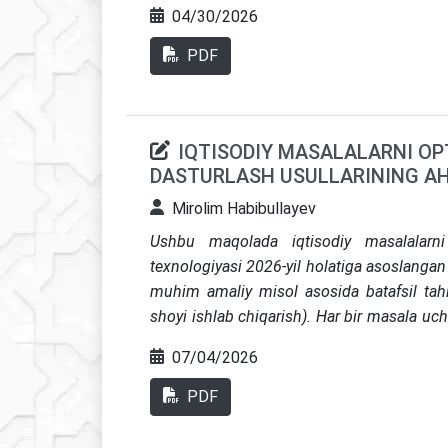
korrupsiya, naqd pul aylanishi va ijtimoiy
04/30/2026
talqin qilindi. O‘zbekiston bo‘yicha kuzat
bo‘yicha notekis taqsimoti va rasmiy sekt
PDF
yashirin iqtisodiyotga qarshi siyosatni r
sektor jozibadorligini oshirish, raqamlasht
kuchaytirish asosida qurish zarurligini asos
IQTISODIY MASALALARNI OP
DASTURLASH USULLARINING A
Mirolim Habibullayev
Ushbu maqolada iqtisodiy masalalarni 
texnologiyasi 2026-yil holatiga asoslangan h
muhim amaliy misol asosida batafsil tahlil
shoyi ishlab chiqarish). Har bir masala uc
ko‘rsatkichlari asosida optimal yechimlar t
07/04/2026
iqtisodiyot va eksport yo‘nalishini matema
qabul qilishda chiziqli dasturlashning amali
PDF