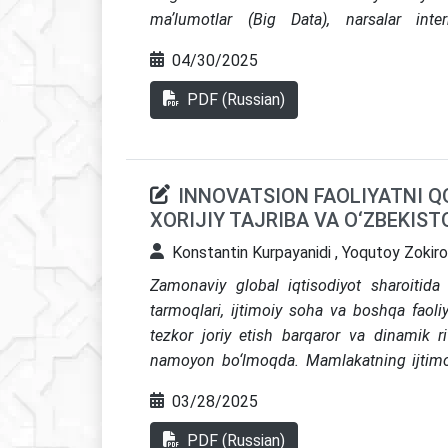
maʼlumotlar (Big Data), narsalar inter
texnologiyalarning integratsiyasi sanoat i
04/30/2025
foydalanish samaradorligini oshirishi va b
ijtimoiy va institutsional muammolarni kel
PDF (Russian)
tahlil va qiyosiy yondashuv qoʻllan
texnologiyalarning va Oʻzbekistonda IoT 
qoʻllanilishi hamda G7 mamlakatlarining avt
INNOVATSION FAOLIYATNI Q
Tadqiqot natijalari shuni koʻrsatadiki, Indus
XORIJIY TAJRIBA VA O‘ZBEKIS
u mehnat bozoridagi buzilishlarni kuchayti
mustahkam institutsional islohotlar va "Adol
Konstantin Kurpayanidi , Yoqutoy Zokir
qiyosiy tahlil turli iqtisodiy kontekst
Zamonaviy global iqtisodiyot sharoitida
muvozanatlash uchun maxsus strategiyalarni 
tarmoqlari, ijtimoiy soha va boshqa faoliya
tezkor joriy etish barqaror va dinamik 
namoyon bo‘lmoqda. Mamlakatning ijtimoi
o‘zgarishi olib borilayotgan islohotlarn
03/28/2025
texnologik yechimlarga asoslangan holda 
sa’y-harakatlar O‘zbekistonni raqamlasht
PDF (Russian)