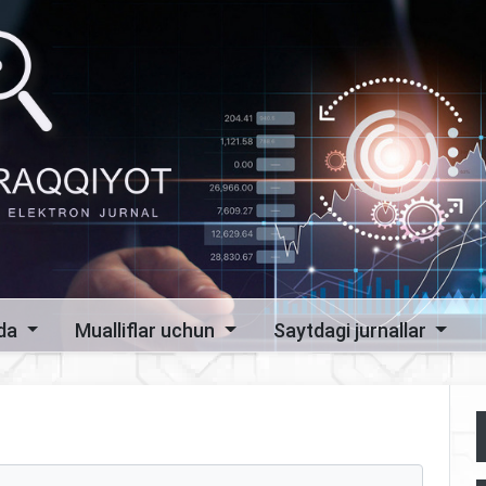
zda
Mualliflar uchun
Saytdagi jurnallar