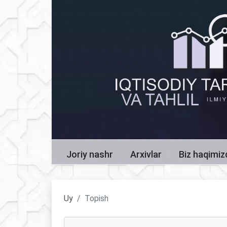
Joriy nashr
Arxivlar
Biz haqimi
Uy
Topish
Maqolalarni qidirish