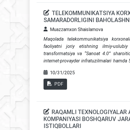
TELEKOMMUNIKATSIYA KORX
SAMARADORLIGINI BAHOLASHNI
Muazzamxon Shaislamova
Maqolada telekommunikatsiya korxonalar
faoliyatni joriy etishning ilmiy-uslubi
transformatsiya va “Sanoat 4.0” sharoitid
internet-provayder infratuzilmalari hamda 
yondashuvlarning raqobatni kuchaytiris
10/31/2025
tejamkorligini oshirishi tahlil qilingan.
S
kengayishi, 5G qamrov hududlarining ort
PDF
platformalardan foydalanish tendensiyalar
buzilish”, Rogersning “innovatsiyalar diff
yondashuvlar asosida innovatsiyaning iqtis
RAQAMLI TEXNOLOGIYALAR 
KOMPANIYASI BOSHQARUV JAR
ISTIQBOLLARI