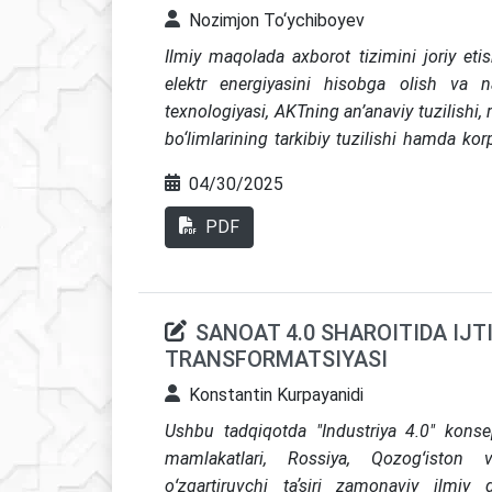
Nozimjon To‘ychiboyev
Ilmiy maqolada axborot tizimini joriy et
elektr energiyasini hisobga olish va n
texnologiyasi, AKTning an’anaviy tuzilishi,
bo‘limlarining tarkibiy tuzilishi hamda korp
ushbu tizimlarni tashkil etishdagi bir qator
04/30/2025
amalga oshirish uchun shu sohadagi but
asoslab berilgan.
PDF
SANOAT 4.0 SHAROITIDA IJT
TRANSFORMATSIYASI
Konstantin Kurpayanidi
Ushbu tadqiqotda "Industriya 4.0" konsep
mamlakatlari, Rossiya, Qozogʻiston va
oʻzgartiruvchi taʼsiri zamonaviy ilmiy 