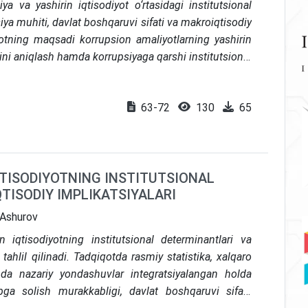
 va yashirin iqtisodiyot o‘rtasidagi institutsional
tsiya muhiti, davlat boshqaruvi sifati va makroiqtisodiy
qiqotning maqsadi korrupsion amaliyotlarning yashirin
ini aniqlash hamda korrupsiyaga qarshi institutsional
miy asoslangan takliflar ishlab chiqishdan iborat.
isodiy-statistik tahlil, huquqiy-institutsional tahlil va
63-72
130
65
lanildi. Empirik baza sifatida 2017–2025-yillardagi
korrupsiyaga oid jinoyatlar statistikasi, normativ-
nildi. Natijalar korrupsiya nafaqat huquqbuzarlik, balki
amaradorligi, soliq intizomi va yashirin iqtisodiyot
QTISODIYOTNING INSTITUTSIONAL
sional omil ekanini ko‘rsatadi. Maqolada compliance
TISODIY IMPLIKATSIYALARI
rida shaffoflikni kuchaytirish, aktivlarni qaytarish va
anizmlarini institutsional jihatdan takomillashtirish
 Ashurov
iqtisodiyotning institutsional determinantlari va
ahlil qilinadi. Tadqiqotda rasmiy statistika, xalqaro
da nazariy yondashuvlar integratsiyalangan holda
ibga solish murakkabligi, davlat boshqaruvi sifati,