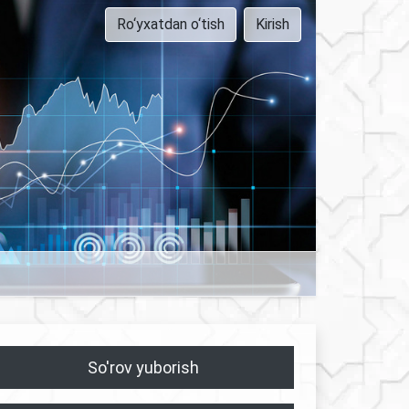
Ro‘yxatdan o‘tish
Kirish
So'rov yuborish