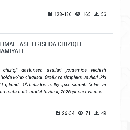
 ishonch bilan bog‘liq ko‘p darajali fenomen sifatida
ilmaydigan iqtisodiyotning YaIMdagi ulushi, tarmoqlar
123-136
165
56
or bilan o‘zaro aloqalari ochib berildi. Mualliflar
epressiv choralar bilan cheklash emas, balki rasmiy
irishni chuqurlashtirish va institutsional shaffoflikni
laydilar.
TIMALLASHTIRISHDA CHIZIQLI
HAMIYATI
chiziqli dasturlash usullari yordamida yechish
olda ko‘rib chiqiladi. Grafik va simpleks usullari ikki
 qilinadi: O‘zbekiston milliy ipak sanoati (atlas va
hun matematik model tuziladi, 2026-yil narx va resurs
opiladi. Atlas va shoyi ishlab chiqarish misoli milliy
tik optimal yechimi haqida. Maqola iqtisodiy qarorlar
26-34
71
49
y qo‘llanishi va uning cheklovlarini ochib beradi.