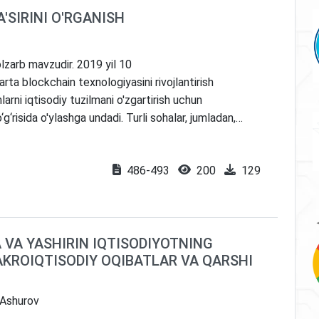
'SIRINI O'RGANISH
olzarb mavzudir. 2019 yil 10
rta blockchain texnologiyasini rivojlantirish
arni iqtisodiy tuzilmani o'zgartirish uchun
‘risida o'ylashga undadi. Turli sohalar, jumladan,
i moliya, ta'minot zanjirini boshqarish va Internet
ilgari surish uchun blokcheyn texnologiyasini
486-493
200
129
 blockchain texnologiyasi ham ushbu sohani yanada
i deb hisoblanadi. Ushbu maqola audit sohasida
ko'rib chiqad
 VA YASHIRIN IQTISODIYOTNING
AKROIQTISODIY OQIBATLAR VA QARSHI
 Ashurov