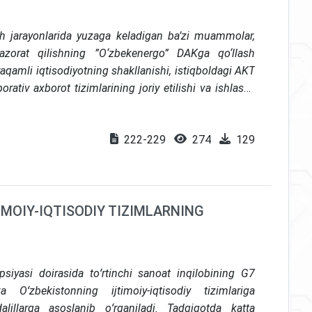
ish jarayonlarida yuzaga keladigan ba’zi muammolar,
azorat qilishning ”O‘zbekenergo” DAKga qo‘llash
 raqamli iqtisodiyotning shakllanishi, istiqboldagi AKT
orativ axborot tizimlarining joriy etilishi va ishlashi,
 kamchiliklar, raqamlashtirish dasturini muvaffaqiyatli
un jahon hamjamiyati tamoyillari ilmiy jihatdan
222-229
274
129
IMOIY-IQTISODIY TIZIMLARNING
siyasi doirasida toʻrtinchi sanoat inqilobining G7
 Oʻzbekistonning ijtimoiy-iqtisodiy tizimlariga
dalillarga asoslanib oʻrganiladi. Tadqiqotda
katta