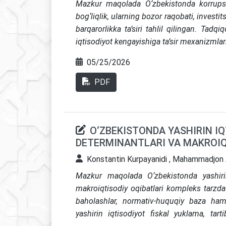
Mazkur maqolada O‘zbekistonda korrupsiya
bog‘liqlik, ularning bozor raqobati, investi
barqarorlikka ta’siri tahlil qilingan. Tad
iqtisodiyot kengayishiga ta’sir mexanizmlar
siyosatni takomillashtirish bo‘yicha il
05/25/2026
Tadqiqotda tizimli tahlil, qiyosiy tahlil, iqt
mantiqiy umumlashtirish usullaridan foyda
PDF
xalqaro reytinglar, 2023–2024-yillardagi 
huquqiy hujjatlar va ilmiy adabiyotlar o‘rga
resurslar taqsimoti, budjet xarajatlari s
O‘ZBEKISTONDA YASHIRIN I
hajmiga ta’sir qiluvchi tizimli institut
DETERMINANTLARI VA MAKROIQ
control, raqamli monitoring, davlat xaridla
korrupsion risklarni oldindan baholash mex
Konstantin Kurpayanidi , Mahammadjon
bo‘yicha amaliy tavsiyalar ishlab chiqilgan.
Mazkur maqolada O‘zbekistonda yashirin 
makroiqtisodiy oqibatlari kompleks tarzda t
baholashlar, normativ-huquqiy baza ham
yashirin iqtisodiyot fiskal yuklama, tart