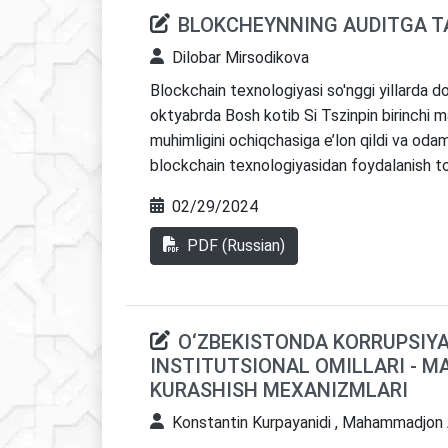
BLOKCHEYNNING AUDITGA TA
Dilobar Mirsodikova
Blockchain texnologiyasi so'nggi yillarda d
oktyabrda Bosh kotib Si Tszinpin birinchi ma
muhimligini ochiqchasiga e’lon qildi va odaml
blockchain texnologiyasidan foydalanish to‘g
yuqori texnologiyali ishlab chiqarish, raqaml
02/29/2024
mahsulotlarni yangilash va innovatsiyalarni 
birlashtirishga intilmoqda. Xuddi shunday,
PDF (Russian)
rivojlantirish uchun audit sohasiga tegishl
blockchain texnologiyasidan foydalanishni 
O‘ZBEKISTONDA KORRUPSIYA
INSTITUTSIONAL OMILLARI - M
KURASHISH MEXANIZMLARI
Konstantin Kurpayanidi , Mahammadjon