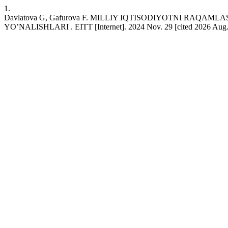
1.
Davlatova G, Gafurova F. MILLIY IQTISODIYOTNI RA
YO’NALISHLARI . EITT [Internet]. 2024 Nov. 29 [cited 2026 Aug. 8