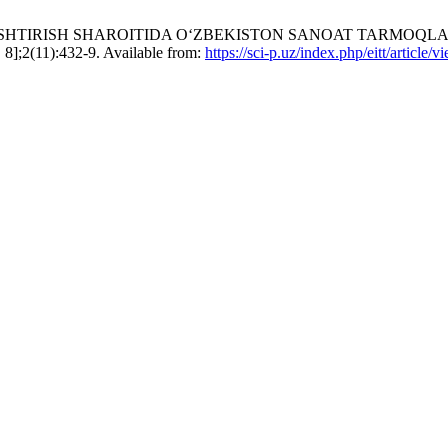
QAMLASHTIRISH SHAROITIDA O‘ZBEKISTON SANOAT TARMOQ
];2(11):432-9. Available from:
https://sci-p.uz/index.php/eitt/article/