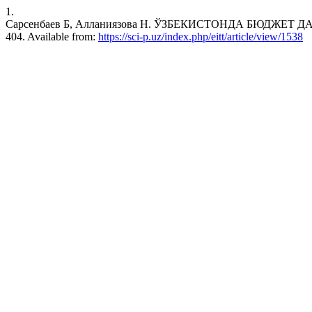
1.
Сарсенбаев Б, Алланиязова Н. ЎЗБЕКИСТОНДА БЮДЖЕТ ДАР
404. Available from:
https://sci-p.uz/index.php/eitt/article/view/1538