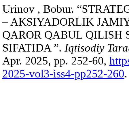
Urinov , Bobur. “STRAT
– AKSIYADORLIK JAMI
QAROR QABUL QILISH S
SIFATIDA ”.
Iqtisodiy Tara
Apr. 2025, pp. 252-60,
http
2025-vol3-iss4-pp252-260
.