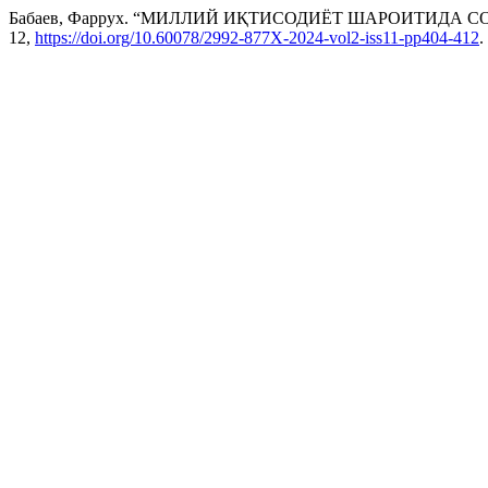
Бабаев, Фаррух. “МИЛЛИЙ ИҚТИСОДИЁТ ШАРОИТИДА
12,
https://doi.org/10.60078/2992-877X-2024-vol2-iss11-pp404-412
.