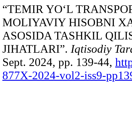
“TEMIR YO‘L TRANSP
MOLIYAVIY HISOBNI 
ASOSIDA TASHKIL QILI
JIHATLARI”.
Iqtisodiy Tar
Sept. 2024, pp. 139-44,
htt
877X-2024-vol2-iss9-pp13