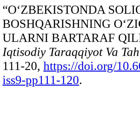
“OʻZBEKISTONDA SOLI
BOSHQARISHNING OʻZI
ULARNI BARTARAF QIL
Iqtisodiy Taraqqiyot Va Tahl
111-20,
https://doi.org/10
iss9-pp111-120
.