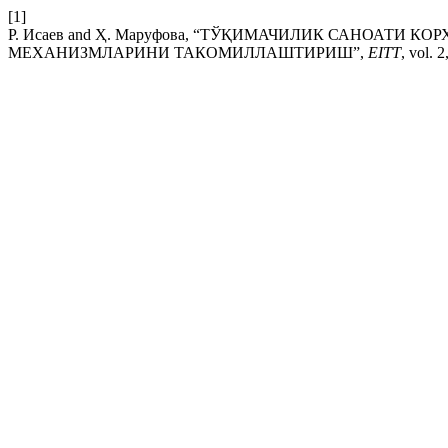
[1]
Р. Исаев and Ҳ. Маруфова, “ТЎҚИМАЧИЛИК САНОА
МЕХАНИЗМЛАРИНИ ТАКОМИЛЛАШТИРИШ”,
EITT
, vol. 