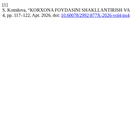
[1]
S. Komilova, “KORXONA FOYDASINI SHAKLLANTIRISH V
4, pp. 117–122, Apr. 2026, doi:
10.60078/2992-877X-2026-vol4-iss4