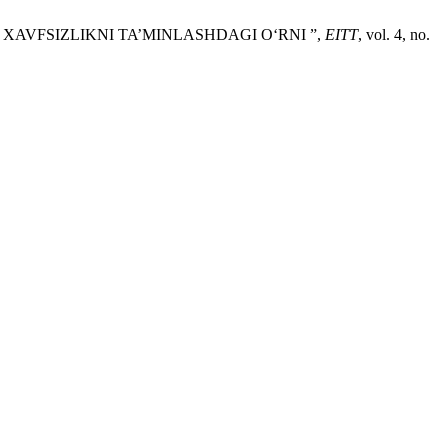
 XAVFSIZLIKNI TA’MINLASHDAGI O‘RNI ”,
EITT
, vol. 4, no.