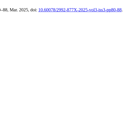
80–88, Mar. 2025, doi:
10.60078/2992-877X-2025-vol3-iss3-pp80-88
.