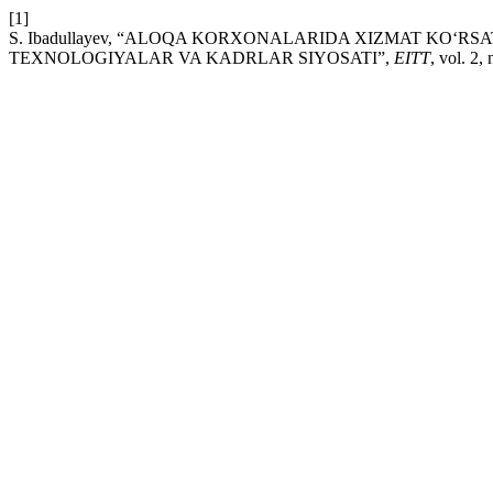
[1]
S. Ibadullayev, “ALOQA KORXONALARIDA XIZMAT KO‘R
TEXNOLOGIYALAR VA KADRLAR SIYOSATI”,
EITT
, vol. 2,