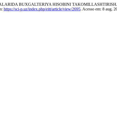
XONALARIDA BUXGALTERIYA HISOBINI TAKOMILLASHTIRISH
em:
https://sci-p.uz/index.php/eitt/article/view/2695
. Acesso em: 8 aug. 2