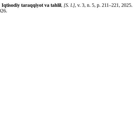
.
Iqtisodiy taraqqiyot va tahlil
,
[S. l.]
, v. 3, n. 5, p. 211–221, 2025.
026.