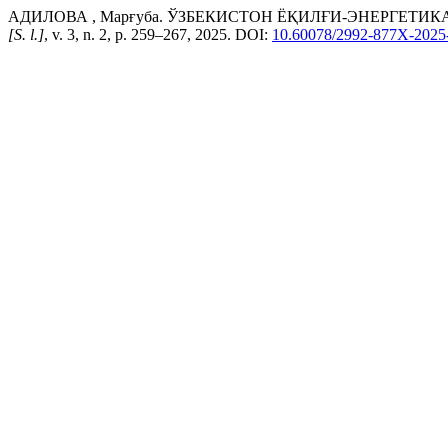
АДИЛОВА , Марғуба. ЎЗБЕКИСТОН ЁҚИЛҒИ-ЭНЕРГЕ
[S. l.]
, v. 3, n. 2, p. 259–267, 2025. DOI:
10.60078/2992-877X-2025-