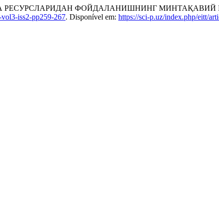
ТИКА РЕСУРСЛАРИДАН ФОЙДАЛАНИШНИНГ МИНТАҚАВИЙ 
vol3-iss2-pp259-267
. Disponível em:
https://sci-p.uz/index.php/eitt/ar