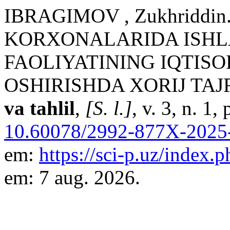
IBRAGIMOV , Zukhriddi
KORXONALARIDA ISHL
FAOLIYATINING IQTIS
OSHIRISHDA XORIJ TAJR
va tahlil
,
[S. l.]
, v. 3, n. 1
10.60078/2992-877X-2025-
em:
https://sci-p.uz/index.p
em: 7 aug. 2026.