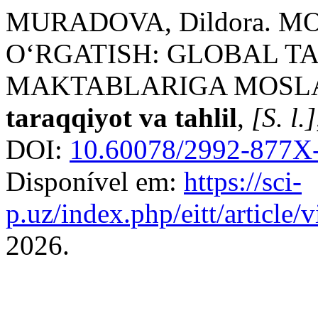
MURADOVA, Dildora. 
O‘RGATISH: GLOBAL T
MAKTABLARIGA MOSLA
taraqqiyot va tahlil
,
[S. l.]
DOI:
10.60078/2992-877X-
Disponível em:
https://sci-
p.uz/index.php/eitt/article
2026.