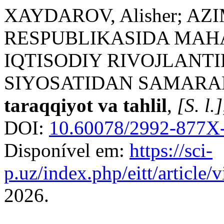
XAYDAROV, Alisher; AZI
RESPUBLIKASIDA MAHA
IQTISODIY RIVOJLANTI
SIYOSATIDAN SAMARA
taraqqiyot va tahlil
,
[S. l.]
DOI:
10.60078/2992-877X-
Disponível em:
https://sci-
p.uz/index.php/eitt/article
2026.