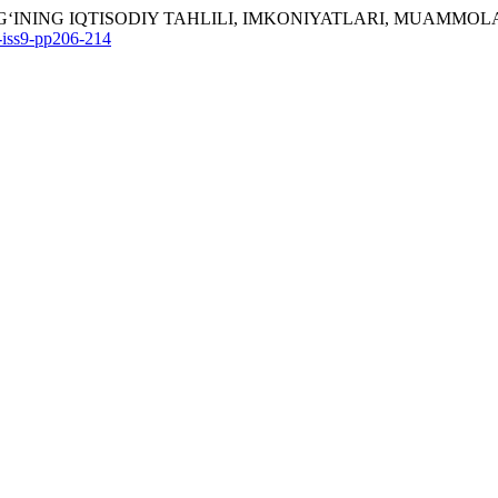
RMOG‘INING IQTISODIY TAHLILI, IMKONIYATLARI, MUAMMO
-iss9-pp206-214