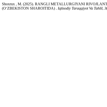
Shoxrux , M. (2025). RANGLI METALLURGIYANI RIVOJ
(O‘ZBEKISTON SHAROITIDA) .
Iqtisodiy Taraqqiyot Va Tahlil
,
3