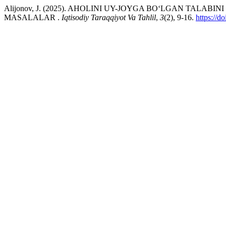
Alijonov, J. (2025). AHOLINI UY-JOYGA BOʻLGAN TALAB
MASALALAR .
Iqtisodiy Taraqqiyot Va Tahlil
,
3
(2), 9-16.
https://