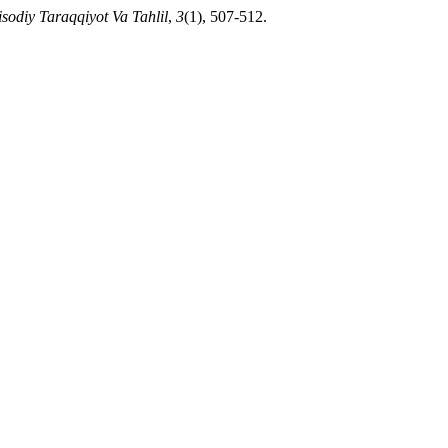
isodiy Taraqqiyot Va Tahlil
,
3
(1), 507-512.