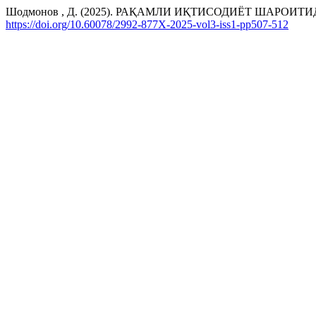
Шодмонов , Д. (2025). РАҚАМЛИ ИҚТИСОДИЁТ ШАРО
https://doi.org/10.60078/2992-877X-2025-vol3-iss1-pp507-512