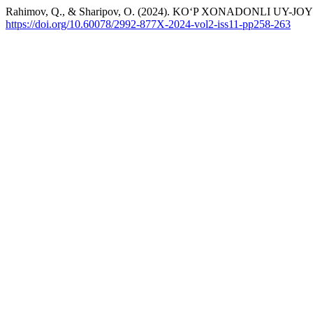
Rahimov, Q., & Sharipov, O. (2024). KOʻP XONADONLI U
https://doi.org/10.60078/2992-877X-2024-vol2-iss11-pp258-263