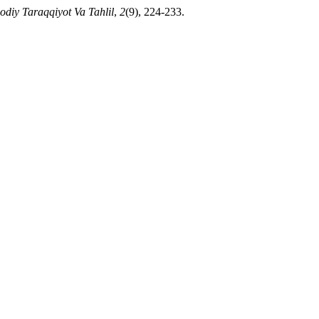
sodiy Taraqqiyot Va Tahlil
,
2
(9), 224-233.