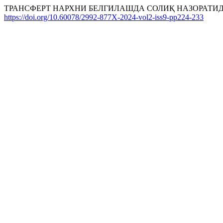
ТРАНСФЕРТ НАРХНИ БЕЛГИЛАШДА СОЛИҚ НАЗОРАТИД
https://doi.org/10.60078/2992-877X-2024-vol2-iss9-pp224-233