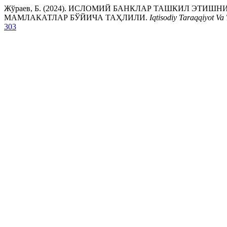
Жўраев, Б. (2024). ИСЛОМИЙ БАНКЛАР ТАШКИЛ ЭТ
МАМЛАКАТЛАР БЎЙИЧА ТАҲЛИЛИ.
Iqtisodiy Taraqqiyot Va 
303