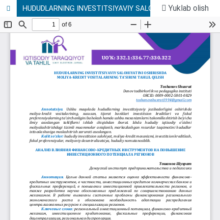
Yuklab olish
HUDUDLARNING INVESTITSIYAVIY SALOHIYATINI OSHIRISHDA MOLIYA-KREDIT VOSITALARINING TA’SIRINI TAHLIL QILISH