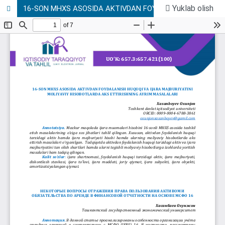
Yuklab olish
16-SON MHXS ASOSIDA AKTIVDAN FOYDALANISH HUQUQI VA IJARA MAJBURIYATINI MOLIYAVIY HISOBOTLARDA AKS ETTIRISHNING AYRIM MASALALARI