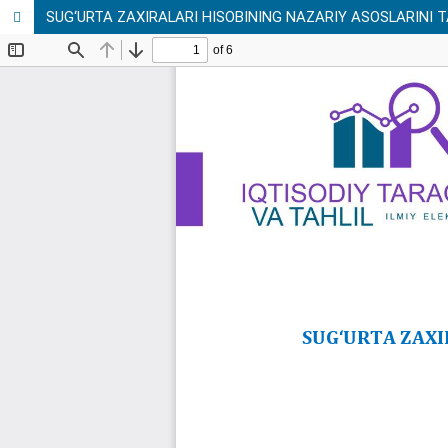
SUG‘URTA ZAXIRALARI HISOBINING NAZARIY ASOSLARINI 