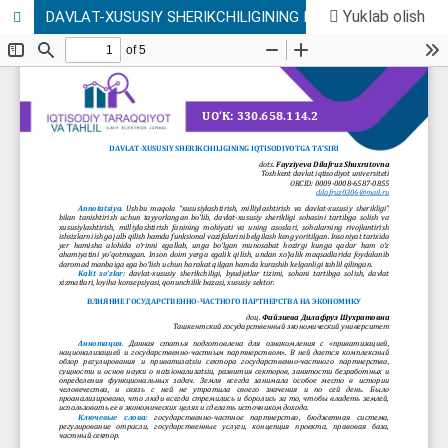
Yuklab olish
DАVLАT-XUSUSIY SHЕRIKCHILIGINING IQTISODIYOTGА TА’SIRI