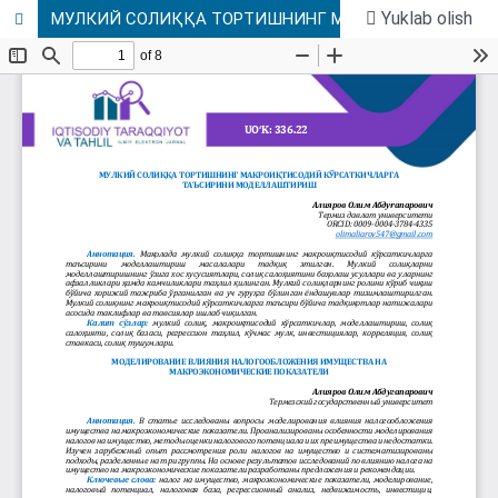
Yuklab olish
МУЛКИЙ СОЛИҚҚА ТОРТИШНИНГ МАКРОИҚТИСОДИЙ КЎРСАТКИЧЛАРГА ТАЪСИРИНИ МОДЕЛЛАШТИРИШ