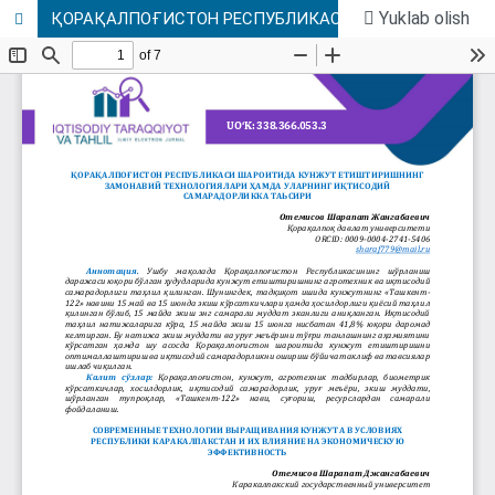
Yuklab olish
ҚОРАҚАЛПОҒИСТОН РЕСПУБЛИКАСИ ШАРОИТИДА КУНЖУТ ЕТИШТИРИШНИНГ ЗАМОНАВИЙ ТЕХНОЛОГИЯЛАРИ ҲАМДА УЛАРНИНГ ИҚТИСОДИЙ САМАРАДОРЛИККА ТАЬСИРИ