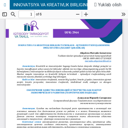
Yuklab olish
INNOVATSIYA VA KREATIVLIK BIRLIGINI TA’MINLASH – IQTISODIYOT RIVOJLANISHNING OMILI SIFATIDA (NAZARIY QARASHLAR)