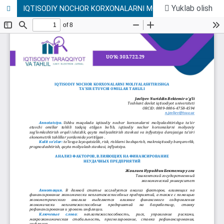
Yuklab olish
IQTISODIY NOCHOR KORXONALARNI MOLIYALASHTIRISHGA TA’SIR ETUVCHI OMILLAR TAHLILI