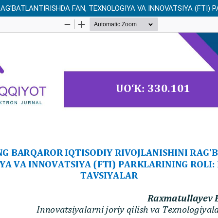
RAG'BATLANTIRISHDA FAN, TEXNOLOGIYA VA INNOVATSIYA (FTI) 