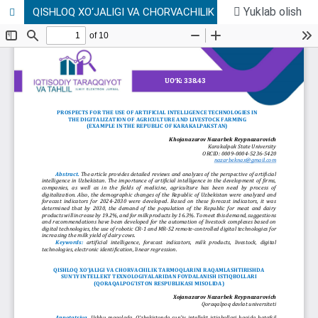
Yuklab olish
QISHLOQ XO‘JALIGI VA CHORVACHILIK TARMOQLARINI RAQAMLASHTIRISHDA SUN’IY INTELLEKT TEXNOLOGIYALARIDAN FOYDALANISH ISTIQBOLLARI (QORAQALPOG’ISTON RESPUBLIKASI MISOLIDA)