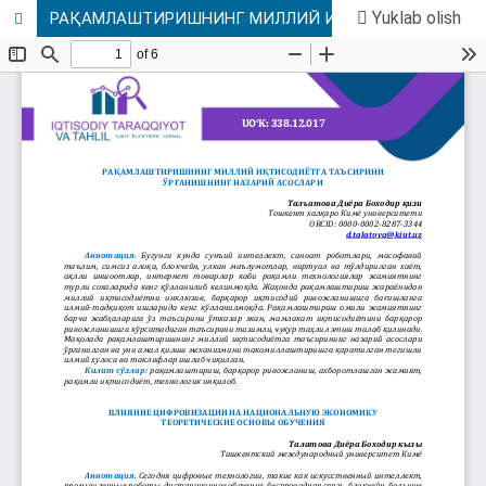
Yuklab olish
РАҚАМЛАШТИРИШНИНГ МИЛЛИЙ ИҚТИСОДИЁТГА ТАЪСИРИНИ ЎРГАНИШНИНГ НАЗАРИЙ АСОСЛАРИ