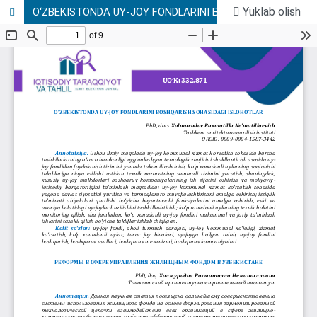
Yuklab olish
О‘ZBЕKISTОNDA UY-JОY FОNDLARINI BОSHQARISH SОHASIDAGI ISLОHОTLAR