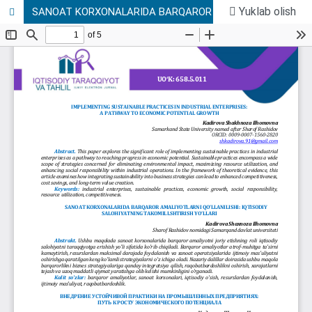
Yuklab olish
SANOAT KORXONALARIDA BARQAROR AMALIYOTLARNI QO‘LLANILISHI: IQTISODIY SALOHIYATNING TAKOMILLSHTIRISH YO‘LLARI