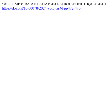
“ИСЛОМИЙ ВА АНЪАНАВИЙ БАНКЛАРНИНГ ҚИЁСИЙ Т
https://doi.org/10.60078/2024-vol3-issM-pp472-476
.