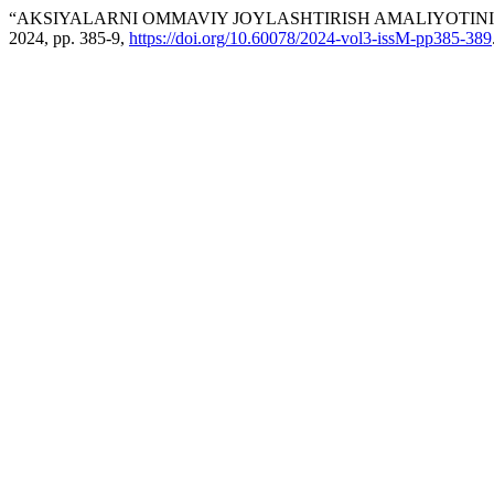
“AKSIYALARNI OMMAVIY JOYLASHTIRISH AMALIYOTINI
2024, pp. 385-9,
https://doi.org/10.60078/2024-vol3-issM-pp385-389