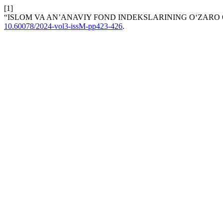
[1]
“ISLOM VA AN’ANAVIY FOND INDEKSLARINING O‘ZARO Q
10.60078/2024-vol3-issM-pp423-426
.