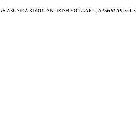
R ASOSIDA RIVOJLANTIRISH YO‘LLARI”,
NASHRLAR
, vol. 