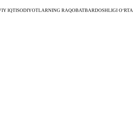
AVIY IQTISODIYOTLARNING RAQOBATBARDOSHLIGI O‘RT