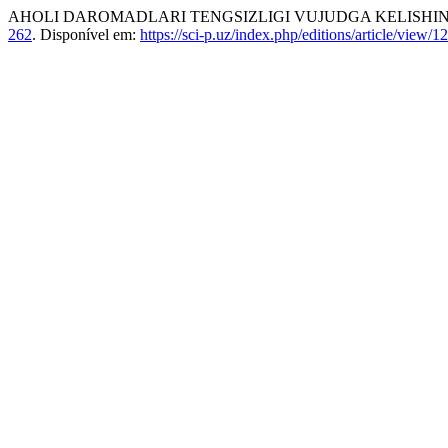
AHOLI DAROMADLARI TENGSIZLIGI VUJUDGA KELISHINI
262
. Disponível em:
https://sci-p.uz/index.php/editions/article/view/1