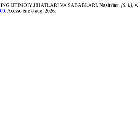
NG IJTIMOIY JIHATLARI VA SABABLARI.
Nashrlar
,
[S. l.]
, v
200
. Acesso em: 8 aug. 2026.