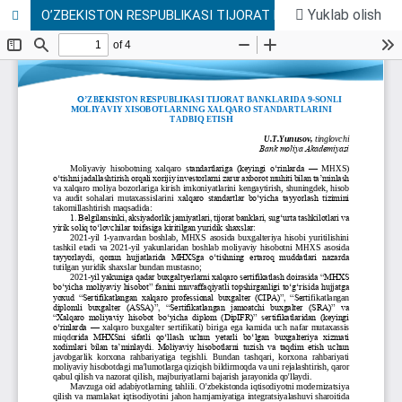
Yuklab olish
O’ZBЕKISTON RЕSPUBLIKASI TIJORAT BANKLARIDA 9-SONLI MOLIYAVIY XISOBOTLARNING XALQARO STANDARTLARINI TADBIQ ETISH