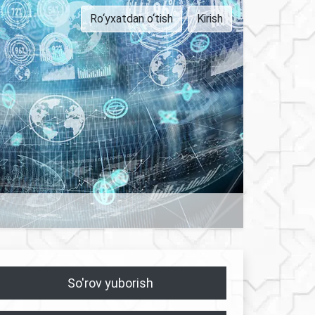
Ro‘yxatdan o‘tish
Kirish
So'rov yuborish