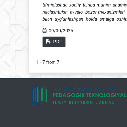
innovatsion tizimni muvofiqlashtirishni tak
ta’minlashda xorijiy tajriba muhim ahami
rejalashtirish, avvalo, bozor mexanizmlari,
bilan uyg‘unlashgan holda amalga oshiri
optimallashtirish, byudjetlashtirish va
09/30/2025
foydalanish, risklarni boshqarishning zamon
standartlariga rioya qilish, korporativ b
PDF
mas’uliyatni ta’minlash juda muhim. Shu bi
moliyalashtirish manbalaridan – venchur kap
foydalanish kuzatiladi. Mazkur tajribalarni
1 - 7 from 7
rejalashtirishning samaradorligini osh
bozorlariga integratsiya jarayonlarini t
qiladi