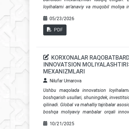
loyihalarni an’anaviy va muqobil moliya in
qoʻllab-quvvatlash tizimi tizimli tahlil qil
05/23/2026
modellarning barqarorligi ularning moliyav
omillarini minimallashtirish strategiyala
PDF
moliyaviy barqarorligini oshirish va ularni
amaliy takliflar ishlab chiqilgan
KORXONALAR RAQOBATBARD
INNOVATSION MOLIYALASHTIRI
MEXANIZMLARI
Nilufar Umarova
Ushbu maqolada innovatsion loyihalarni 
boshqarish usullari, shuningdek, investits
qilinadi. Global va mahalliy tajribalar asosi
boshqa moliyaviy manbalar orqali innovat
Tadqiqotda risk-menejmentning asosiy kom
10/21/2025
diversifikatsiya va monitoring tizimlari y