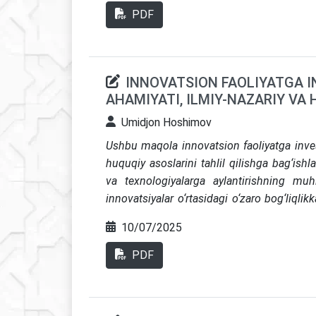
istiqbolli yo‘nalishlar asosida amaliy taklifl
PDF
INNOVATSION FAOLIYATGA I
AHAMIYATI, ILMIY-NAZARIY VA
Umidjon Hoshimov
Ushbu maqola innovatsion faoliyatga investi
huquqiy asoslarini tahlil qilishga bag‘ishl
va texnologiyalarga aylantirishning muhi
innovatsiyalar o‘rtasidagi o‘zaro bog‘liqli
milliy innovatsion tizimlar konsepsiyasi, o
10/07/2025
jihatdan O‘zbekiston Respublikasining q
investitsiya faoliyati to‘g‘risida”gi (2019
PDF
hamda 2022-2026-yillarga mo‘ljallangan 
Venchur moliyalashtirish mexanizmlari, st
shuningdek, xorijiy tajriba ko‘rib chiqilgan