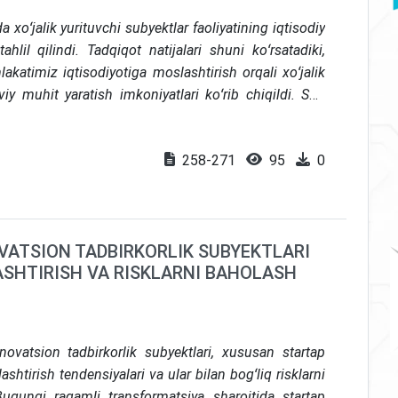
oʻjalik yurituvchi subyektlar faoliyatining iqtisodiy
hlil qilindi. Tadqiqot natijalari shuni koʻrsatadiki,
mlakatimiz iqtisodiyotiga moslashtirish orqali xoʻjalik
iy muhit yaratish imkoniyatlari koʻrib chiqildi. Shu
davlat siyosatini yanada takomillashtirish, yangi
iy etish va mavjud muammolarni bartaraf etish
258-271
95
0
h ham tahlil qilindi
OVATSION TADBIRKORLIK SUBYEKTLARI
ASHTIRISH VA RISKLARNI BAHOLASH
ovatsion tadbirkorlik subyektlari, xususan startap
shtirish tendensiyalari va ular bilan bogʻliq risklarni
ugungi raqamli transformatsiya sharoitida startap