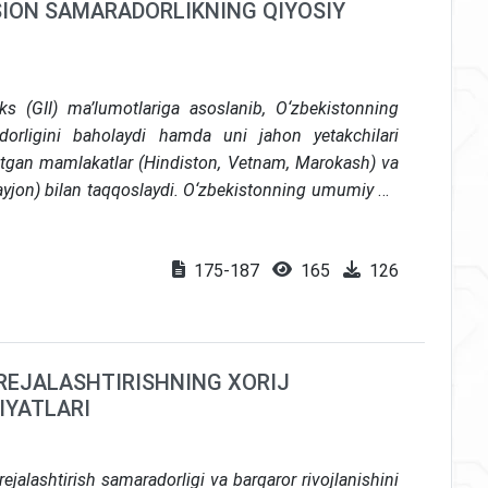
SION SAMARADORLIKNING QIYOSIY
latlarni uyg‘unlashtiradigan kompleks yondashuvning
s (GII) ma’lumotlariga asoslanib, O‘zbekistonning
dorligini baholaydi hamda uni jahon yetakchilari
yotgan mamlakatlar (Hindiston, Vetnam, Marokash) va
yjon) bilan taqqoslaydi. O‘zbekistonning umumiy GII
n bo‘lsa-da, uning innovatsion natijalari kiritilgan
 natijada o‘rtacha samaradorlik farqi 23-pog‘onani
175-187
165
126
Marokash o‘zlarining resurs darajasiga nisbatan
shayotgan bo‘lsa, Qozog‘iston va Ozarbayjon o‘z
da. O‘zbekiston uchun asosiy muammo investitsiyalar
iba-konstruktorlik ishlanmalarini tijoratlashtirishning
REJALASHTIRISHNING XORIJ
halari o‘rtasidagi aloqalarning zaifligi hamda yuqori
IYATLARI
resurslarni natijalarga aylantirishning sekinligidir.
nnovatsion iqtisodiyotni barpo etish uchun tanlangan
ni jalb qilish va venchur moliyalashtirish orqali milliy
alashtirish samaradorligi va barqaror rivojlanishini