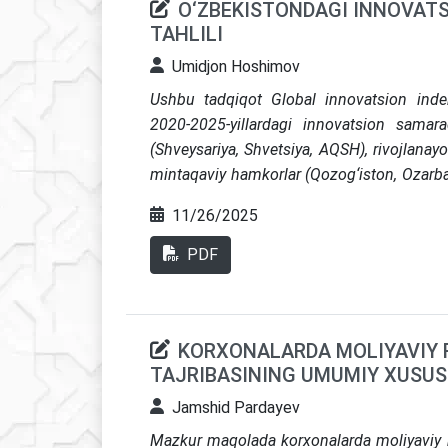
O‘ZBEKISTONDAGI INNOVAT
ko‘magi, xususiy kapital va huquqiy kafo
TAHLILI
zarurligi ta’kidlangan
Umidjon Hoshimov
Ushbu tadqiqot Global innovatsion indek
2020-2025-yillardagi innovatsion samara
(Shveysariya, Shvetsiya, AQSH), rivojlana
mintaqaviy hamkorlar (Qozog‘iston, Ozarba
reytingi 2025-yilda 79-o‘ringa ko‘tarilga
11/26/2025
resurslardan ancha past bo‘lib qolmoqda,
tashkil etmoqda. Hindiston, Vetnam va 
PDF
kutilganidan yaxshiroq natijalarga eri
salohiyatidan past natijalarni ko‘rsatmoq
darajasi emas, balki ilmiy-tadqiqot va tajr
KORXONALARDA MOLIYAVIY 
cheklanganligi, sanoat va ilmiy-tadqiqot so
TAJRIBASINING UMUMIY XUSUS
texnologiyali eksportning pastligi tufayli 
Tadqiqot shuni ko‘rsatadiki, O‘zbekiston i
Jamshid Pardayev
tarmoqlarga maqsadli xorijiy investitsiyalar
Mazkur maqolada korxonalarda moliyaviy rej