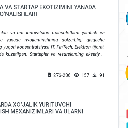
A VA STARTAP EKOTIZIMINI YANADA
OʻNALISHLARI
olati va uni innovatsion mahsulotlarni yaratish va
a yanada rivojlantirishning dolzarbligi qisqacha
 yuqori konsentratsiyasi IT, FinTech, Elektron tijorat,
 kuzatilgan. Startaplar va resurslarning aksariyati
marqand, Buxoro va Farg‘onada joylashgan. Mamlakat
kotizimini shakllantirishga to‘sqinlik qiluvchi omillar
276-286
157
91
sh muammosiga alohida e’tibor qaratilgan. Startapni
estitsiyalarni qo‘llab-quvvatlashning sustligi, venchur
uquqiy asosning pastligi ta’kidlangan. O‘zbekistonda
birkorlikni qo‘llab-quvvatlashdan boshlab, venchur
DA XOʻJALIK YURITUVCHI
lan yakunlangan holda taqdim etilgan. O‘zbekistonda
ISH MEXANIZIMLARI VA ULARNI
asosni takomillashtirish, qulay biznes infratuzilmasini
vvatlashning yangi mexanizmlarini joriy etish zarurati
a startap ekotizimini yanada rivojlantirish bo‘yicha