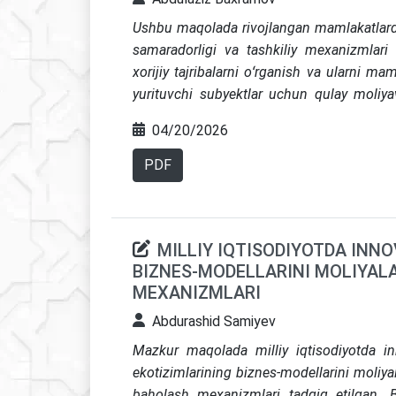
takliflar tizimlashtirilgan.
Ushbu maqolada rivojlangan mamlakatlarda x
samaradorligi va tashkiliy mexanizmlari ta
xorijiy tajribalarni oʻrganish va ularni ma
yurituvchi subyektlar uchun qulay moliyav
bilan birga, tahlil natijalari asosida 
04/20/2026
moliyalashtirish mexanizmlarini jor
yoʻnalishlarida aniq tavsiyalar ishlab chiqis
PDF
MILLIY IQTISODIYOTDA INN
BIZNES-MODELLARINI MOLIYAL
MEXANIZMLARI
Abdurashid Samiyev
Mazkur maqolada milliy iqtisodiyotda inn
ekotizimlarining biznes-modellarini moliyala
baholash mexanizmlari tadqiq etilgan. B