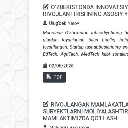
OʻZBEKISTONDA INNOVATSIY
RIVOJLANTIRISHNING ASOSIY Y
Ulug‘bek Narov
Maqolada O‘zbekiston iqtisodiyotining h
ulardan foydalanish bilan bog‘liq hold
tavsiflangan. Startap tashabbuslarining eng
EdTech, AgriTech, MedTech kabi sohalarda
Toshkent shahri va yirik shaharlarda Sa
02/06/2026
va uning mintaqalarida to‘laqonli startap e
ko‘rsatilgan. Startaplarni moliyalashtiri
PDF
rivojlantirishning dastlabki bosqichida inv
infratuzilmasi va venchur kapital uchun h
startap ekotizimining evolyutsiyasi tad
RIVOJLANGAN MAMLAKATLAR
fondlarining davlat tizimini yaratish bi
SUBYEKTLARNI MOLIYALASHTIR
startap ekotizimining rivojlanishi huquqiy 
MAMLAKTIMIZDA QOʻLLASH
yaratish va moliyaviy va huquqiy qo‘llab-qu
bilan bog‘liq. O‘zbekistonda innovatsiya v
Abdulaziz Baxramov