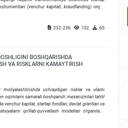
strumentlari (venchur kapitali, kraudfanding) orqali
ingan. Natijalar shuni koʻrsatadiki, innovatsion biznes-
iy oqimlarini toʻgʻri prognozlash va oʻziga xos risk
232-236
132
65
riga bogʻliq. Xulosada milliy startap loyihalarning
ng biznes-modellaridagi risklarni kamaytirish boʻyicha
OSHLIGINI BOSHQARISHDA
SH VA RISKLARNI KAMAYTIRISH
moliyalashtirishda uchraydigan risklar va ularni
ion oqimlarni samarali boshqarish mexanizmlari tahlil
da venchur kapital, startap fondlari, davlat grantlari va
siyalarni qo‘llab-quvvatlash modellari o‘rganiladi.
ponentlari tavakkal ehtimolini baholash, sug‘urta,
oritiladi. O‘zbekiston sharoitida mavjud muammolar va