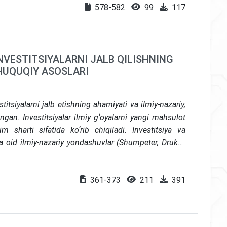
578-582
99
117
ar ishlab chiqilgan
NVESTITSIYALARNI JALB QILISHNING
 HUQUQIY ASOSLARI
tsiyalarni jalb etishning ahamiyati va ilmiy-nazariy,
angan. Investitsiyalar ilmiy g‘oyalarni yangi mahsulot
m sharti sifatida ko‘rib chiqiladi. Investitsiya va
kka oid ilmiy-nazariy yondashuvlar (Shumpeter, Druker,
‘sishning endogen modellari) yoritib berilgan. Huquqiy
onunchilik asoslari, jumladan, “Investitsiyalar va
361-373
211
391
), “Innovatsion faoliyat to‘g‘risida”gi (2020) Qonunlar
Innovatsion rivojlanish strategiyasi o‘rganilgan.
artaplar uchun tartibga soluvchi sinov maydonchalar,
. Barqaror innovatsion o‘sishni ta’minlash uchun davlat