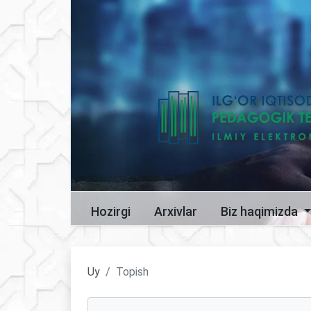
Hozirgi
Arxivlar
Biz haqimizda
Uy
Topish
Maqolalarni qidirish