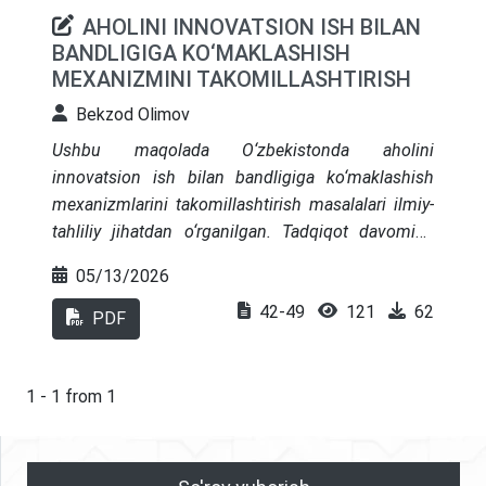
AHOLINI INNOVATSION ISH BILAN
BANDLIGIGA KO‘MAKLASHISH
MEXANIZMINI TAKOMILLASHTIRISH
Bekzod Olimov
Ushbu maqolada O‘zbekistonda aholini
innovatsion ish bilan bandligiga ko‘maklashish
mexanizmlarini takomillashtirish masalalari ilmiy-
tahliliy jihatdan o‘rganilgan. Tadqiqot davomida
texnopark ekotizimlari, raqamli ish o‘rinlari, start-up
05/13/2026
qo‘llab-quvvatlash dasturlari va davlat-xususiy
42-49
121
62
sheriklik mexanizmlari kompleks tahlil qilingan.
PDF
Xalqaro tajriba (Janubiy Koreya, Finlandiya,
Qozog‘iston) bilan qiyosiy o‘rganish o‘tkazilgan.
Uch ta murakkab jadval asosida empirik tahlil
1 - 1 from 1
amalga oshirilgan va tizimli tavsiyalar ishlab
chiqilgan