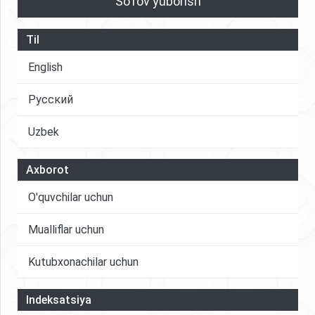
So'rov yuborish
Til
English
Русский
Uzbek
Axborot
O'quvchilar uchun
Mualliflar uchun
Kutubxonachilar uchun
Indeksatsiya