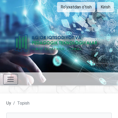
Ro‘yxatdan o‘tish
Kirish
Uy
Topish
Maqolalarni qidirish